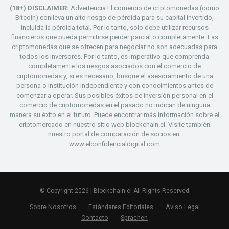
(18+) DISCLAIMER:
Advertencia El comercio de criptomonedas (como
Bitcoin) conlleva un alto riesgo de pérdida para su capital invertido,
incluida la pérdida total. Por lo tanto, solo debe utilizar recursos
financieros que pueda permitirse perder parcial o completamente. Las
criptomonedas que se ofrecen para negociar no son adecuadas para
todos los inversores. Por lo tanto, es imperativo que comprenda
completamente los riesgos asociados con el comercio de
criptomonedas y, si es necesario, busque el asesoramiento de una
persona o institución independiente y con conocimientos antes de
comenzar a operar. Sus posibles éxitos de inversión personal en el
comercio de criptomonedas en el pasado no indican de ninguna
manera su éxito en el futuro. Puede encontrar más información sobre el
criptomercado en nuestro sitio web blockchain.cl. Visite también
nuestro portal de comparación de socios en:
www.elconfidencialdigital.com
© Copyright 2026 | Blockchain.cl All Rights Reserved
Sobre Nosotros
Estándares Editoriales
Aviso Legal
Contacto
Sprachen