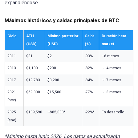
expandiéndose.
Máximos históricos y caídas principales de BTC
Ciclo
ATH
Mínimo posterior
Caída
Duración bear
(USD)
(USD)
(%)
market
2011
$31
$2
-93%
~6 meses
2013
$1,100
$200
-82%
~14 meses
2017
$19,783
$3,200
-84%
~17 meses
2021
$69,000
$15,500
-77%
~13 meses
(nov)
2025
$109,590
~$85,000*
-22%*
En desarrollo
(ene)
*Mínimo hasta junio 2026. Los datos se actualizarán