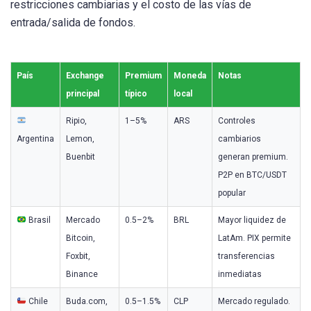
restricciones cambiarias y el costo de las vías de
entrada/salida de fondos.
País
Exchange
Premium
Moneda
Notas
principal
típico
local
Ripio,
1–5%
ARS
Controles
Argentina
Lemon,
cambiarios
Buenbit
generan premium.
P2P en BTC/USDT
popular
Brasil
Mercado
0.5–2%
BRL
Mayor liquidez de
Bitcoin,
LatAm. PIX permite
Foxbit,
transferencias
Binance
inmediatas
Chile
Buda.com,
0.5–1.5%
CLP
Mercado regulado.