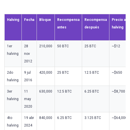
Halving
Fecha
Bloque
Recompensa
Recompensa
Precio al
antes
después
halving
1er
28
210,000
50 BTC
25 BTC
~$12
halving
nov
2012
2do
9 jul
420,000
25 BTC
12.5 BTC
~$650
halving
2016
3er
11
630,000
12.5 BTC
6.25 BTC
~$8,700
halving
may
2020
4to
19 abr
840,000
6.25 BTC
3.125 BTC
~$64,000
halving
2024