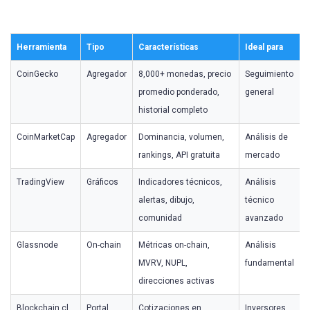
Herramienta
Tipo
Características
Ideal para
CoinGecko
Agregador
8,000+ monedas, precio
Seguimiento
promedio ponderado,
general
historial completo
CoinMarketCap
Agregador
Dominancia, volumen,
Análisis de
rankings, API gratuita
mercado
TradingView
Gráficos
Indicadores técnicos,
Análisis
alertas, dibujo,
técnico
comunidad
avanzado
Glassnode
On-chain
Métricas on-chain,
Análisis
MVRV, NUPL,
fundamental
direcciones activas
Blockchain.cl
Portal
Cotizaciones en
Inversores