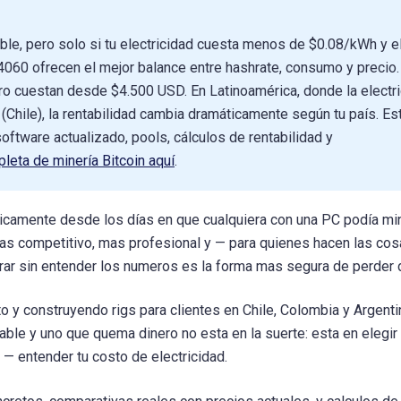
able, pero solo si tu electricidad cuesta menos de $0.08/kWh y e
060 ofrecen el mejor balance entre hashrate, consumo y precio.
o cuestan desde $4.500 USD. En Latinoamérica, donde la electr
Chile), la rentabilidad cambia dramáticamente según tu país. Es
ftware actualizado, pools, cálculos de rentabilidad y
leta de minería Bitcoin aquí
.
icamente desde los días en que cualquiera con una PC podía mi
as competitivo, mas profesional y — para quienes hacen las cos
rar sin entender los numeros es la forma mas segura de perder d
y construyendo rigs para clientes en Chile, Colombia y Argenti
able y uno que quema dinero no esta en la suerte: esta en elegir 
 — entender tu costo de electricidad.