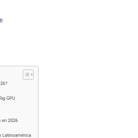
Am
026?
Rig GPU
n en 2026
de Latinoamérica