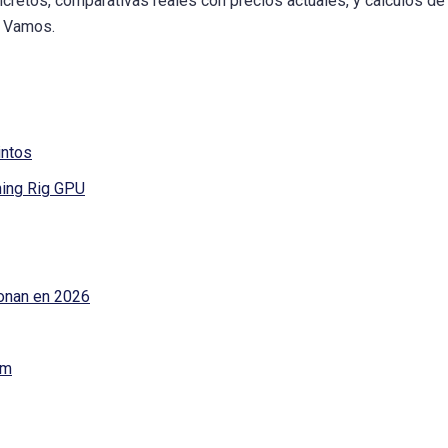
cretos, comparativas reales con precios actuales, y calculos de
. Vamos.
intos
ning Rig GPU
ionan en 2026
Am