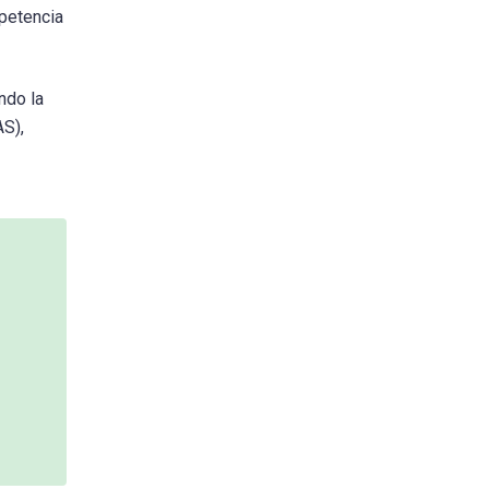
mpetencia
ndo la
AS),