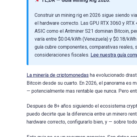
TL;DR — Guía Mining Rig 2026:
Construir un mining rig en 2026 sigue siendo vi
el hardware correcto. Las GPU RTX 3060 y RTX 4
ASIC como el Antminer S21 dominan Bitcoin, per
varía entre $0.04/kWh (Venezuela) y $0.18/kWh (
guía cubre componentes, comparativas reales, so
consideraciones fiscales.
Lee nuestra guía comp
La minería de criptomonedas
ha evolucionado drast
Bitcoin desde su cuarto. En 2026, el panorama es m
— potencialmente mas rentable que nunca. Pero ent
Despues de 8+ años siguiendo el ecosistema crypto 
puedo decirte que la diferencia entre un minero rent
hardware correcto, configurarlo bien, y — sobre todo