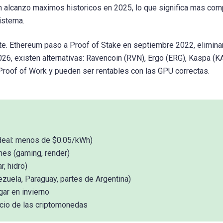
oin alcanzo maximos historicos en 2025, lo que significa mas co
istema.
nte. Ethereum paso a Proof of Stake en septiembre 2022, elimina
6, existen alternativas: Ravencoin (RVN), Ergo (ERG), Kaspa (K
roof of Work y pueden ser rentables con las GPU correctas.
ideal: menos de $0.05/kWh)
nes (gaming, render)
r, hidro)
ezuela, Paraguay, partes de Argentina)
gar en invierno
recio de las criptomonedas