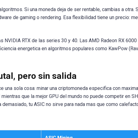
lgoritmos. Si una moneda deja de ser rentable, cambias a otra. S
are de gaming o rendering. Esa flexibilidad tiene un precio: m
 las NVIDIA RTX de las series 30 y 40. Las AMD Radeon RX 6000
ficiencia energetica en algoritmos populares como KawPow (Ra
tal, pero sin salida
hace una sola cosa: minar una criptomoneda especifica con maxim
 mientras que la mejor GPU del mundo no puede competir en S
enta demasiado, tu ASIC no sirve para nada mas que como calefact
ASIC Mining