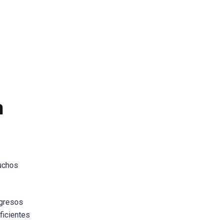
n
muchos
ngresos
ficientes