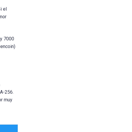
i el
enor
 y 7000
vencoin)
a
HA-256.
or muy