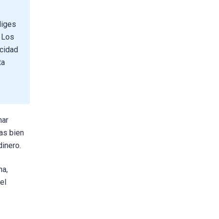
liges
 Los
icidad
ta
nar
as bien
inero.
na,
el