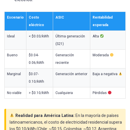
Escenario
Costo
ASIC
Rentabilidad
eléctrico
esperada
Ideal
< $0.03/kWh
Última generación
Alta
(S21)
Bueno
$0.04-
Generación
Moderada
0.06/kWh
reciente
Marginal
$0.07-
Generación anterior
Baja a negativa
0.10/kWh
No viable
> $0.10/kWh
Cualquiera
Pérdidas
Realidad para América Latina:
En la mayoría de países
latinoamericanos, el costo de electricidad residencial supera
los $0.10/kWh (Chile: ~$0.15, Colombia: ~$0.12, Argentina: