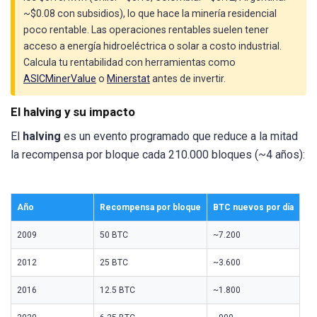
~$0.08 con subsidios), lo que hace la minería residencial
poco rentable. Las operaciones rentables suelen tener
acceso a energía hidroeléctrica o solar a costo industrial.
Calcula tu rentabilidad con herramientas como
ASICMinerValue
o
Minerstat
antes de invertir.
El halving y su impacto
El
halving
es un evento programado que reduce a la mitad
la recompensa por bloque cada 210.000 bloques (~4 años):
Año
Recompensa por bloque
BTC nuevos por día
2009
50 BTC
~7.200
2012
25 BTC
~3.600
2016
12.5 BTC
~1.800