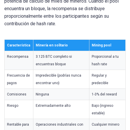
potencia de cálculo de miles de mineros. Cuando el pool
encuentra un bloque, la recompensa se distribuye
proporcionalmente entre los participantes según su
contribución de hash rate.
Característica
Minería en solitario
Mining pool
Recompensa
3.125 BTC completo si
Proporcional a tu
encuentras bloque
hash rate
Frecuencia de
Impredecible (podrías nunca
Regular y
pagos
encontrar uno)
predecible
Comisiones
Ninguna
1-3% del reward
Riesgo
Extremadamente alto
Bajo (ingreso
estable)
Rentable para
Operaciones industriales con
Cualquier minero