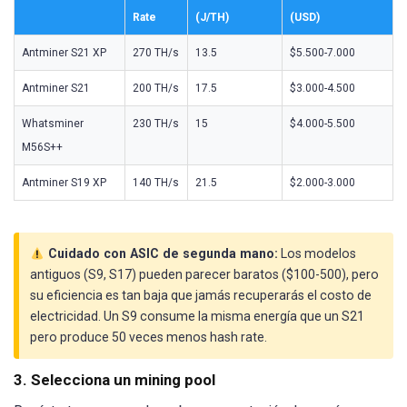
Rate
(J/TH)
(USD)
Antminer S21 XP
270 TH/s
13.5
$5.500-7.000
Antminer S21
200 TH/s
17.5
$3.000-4.500
Whatsminer
230 TH/s
15
$4.000-5.500
M56S++
Antminer S19 XP
140 TH/s
21.5
$2.000-3.000
Cuidado con ASIC de segunda mano:
Los modelos
antiguos (S9, S17) pueden parecer baratos ($100-500), pero
su eficiencia es tan baja que jamás recuperarás el costo de
electricidad. Un S9 consume la misma energía que un S21
pero produce 50 veces menos hash rate.
3. Selecciona un mining pool