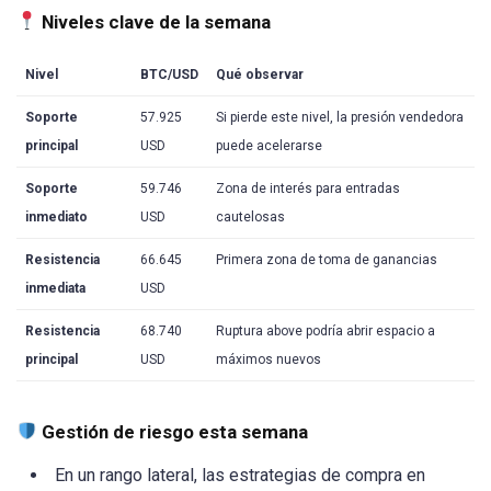
Niveles clave de la semana
Nivel
BTC/USD
Qué observar
Soporte
57.925
Si pierde este nivel, la presión vendedora
principal
USD
puede acelerarse
Soporte
59.746
Zona de interés para entradas
inmediato
USD
cautelosas
Resistencia
66.645
Primera zona de toma de ganancias
inmediata
USD
Resistencia
68.740
Ruptura above podría abrir espacio a
principal
USD
máximos nuevos
Gestión de riesgo esta semana
En un rango lateral, las estrategias de compra en