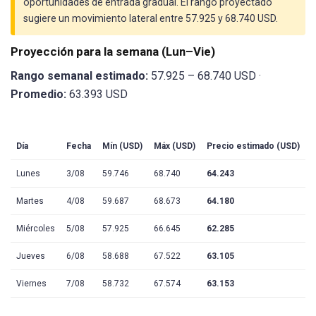
oportunidades de entrada gradual. El rango proyectado
sugiere un movimiento lateral entre 57.925 y 68.740 USD.
Proyección para la semana (Lun–Vie)
Rango semanal estimado:
57.925 – 68.740 USD ·
Promedio:
63.393 USD
Día
Fecha
Mín (USD)
Máx (USD)
Precio estimado (USD)
Lunes
3/08
59.746
68.740
64.243
Martes
4/08
59.687
68.673
64.180
Miércoles
5/08
57.925
66.645
62.285
Jueves
6/08
58.688
67.522
63.105
Viernes
7/08
58.732
67.574
63.153