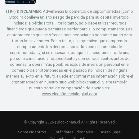
(18+) DISCLAIMER:
Advertencia El comercio de criptomonedas (como
Bitcoin) conlleva un alto riesgo de pérdida para su capital invertido,
incluida la pérdida total. Por lo tanto, solo debe utilizar recursos
financieros que pueda permitirse perder parcial o completamente. Las
criptomonedas que se ofrecen para negociar no son adecuadas para
todos los inversores. Por lo tanto, es imperativo que comprenda
completamente los riesgos asociados con el comercio de
criptomonedas y, si es necesario, busque el asesoramiento de una
persona o institución independiente y con conocimientos antes de
comenzar a operar. Sus posibles éxitos de inversión personal en el
comercio de criptomonedas en el pasado no indican de ninguna
manera su éxito en el futuro. Puede encontrar más información sobre el
criptomercado en nuestro sitio web blockchain.cl. Visite también
nuestro portal de comparación de socios en:
www.elconfidencialdigital.com
© Copyright 2026 | Blockchain.cl All Rights Reserved
Sobre Nosotros
Estándares Editoriales
Aviso Legal
Contacto
Sprachen