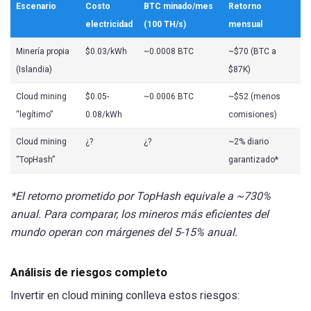
Escenario
Costo
BTC minado/mes
Retorno
electricidad
(100 TH/s)
mensual
Minería propia
$0.03/kWh
~0.0008 BTC
~$70 (BTC a
(Islandia)
$87K)
Cloud mining
$0.05-
~0.0006 BTC
~$52 (menos
“legítimo”
0.08/kWh
comisiones)
Cloud mining
¿?
¿?
~2% diario
“TopHash”
garantizado*
*El retorno prometido por TopHash equivale a ~730%
anual. Para comparar, los mineros más eficientes del
mundo operan con márgenes del 5-15% anual.
Análisis de riesgos completo
Invertir en cloud mining conlleva estos riesgos: