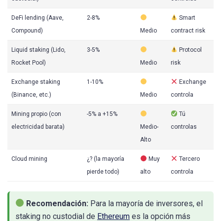
DeFi lending (Aave,
2-8%
Smart
Compound)
Medio
contract risk
Liquid staking (Lido,
3-5%
Protocol
Rocket Pool)
Medio
risk
Exchange staking
1-10%
Exchange
(Binance, etc.)
Medio
controla
Mining propio (con
-5% a +15%
Tú
electricidad barata)
Medio-
controlas
Alto
Cloud mining
¿? (la mayoría
Muy
Tercero
pierde todo)
alto
controla
Recomendación:
Para la mayoría de inversores, el
staking no custodial de
Ethereum
es la opción más