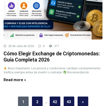
28 de Julio de 2026
0
317
Cómo Elegir Exchange de Criptomonedas:
Guía Completa 2026
Aviso Importante: Los precios y condiciones cambian constantemente.
Verifica siempre antes de invertir o contratar.
Recomendación: ...
Read more »
1
2
…
42
43
»