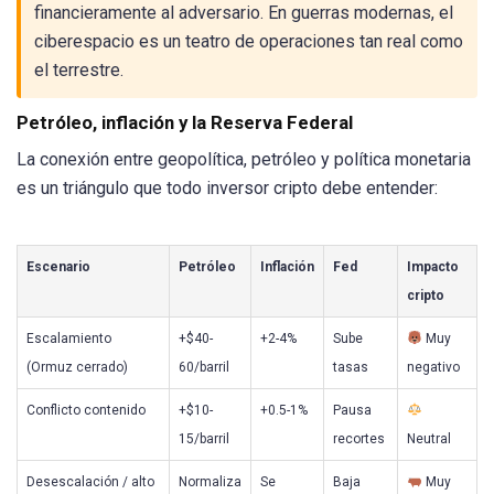
financieramente al adversario. En guerras modernas, el
ciberespacio es un teatro de operaciones tan real como
el terrestre.
Petróleo, inflación y la Reserva Federal
La conexión entre geopolítica, petróleo y política monetaria
es un triángulo que todo inversor cripto debe entender:
Escenario
Petróleo
Inflación
Fed
Impacto
cripto
Escalamiento
+$40-
+2-4%
Sube
Muy
(Ormuz cerrado)
60/barril
tasas
negativo
Conflicto contenido
+$10-
+0.5-1%
Pausa
15/barril
recortes
Neutral
Desescalación / alto
Normaliza
Se
Baja
Muy