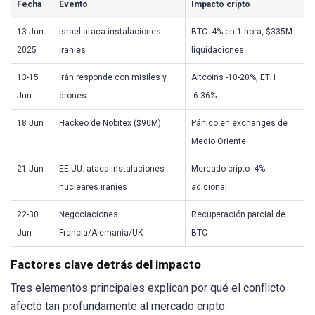
Fecha
Evento
Impacto cripto
13 Jun
Israel ataca instalaciones
BTC -4% en 1 hora, $335M
2025
iraníes
liquidaciones
13-15
Irán responde con misiles y
Altcoins -10-20%, ETH
Jun
drones
-6.36%
18 Jun
Hackeo de Nobitex ($90M)
Pánico en exchanges de
Medio Oriente
21 Jun
EE.UU. ataca instalaciones
Mercado cripto -4%
nucleares iraníes
adicional
22-30
Negociaciones
Recuperación parcial de
Jun
Francia/Alemania/UK
BTC
Factores clave detrás del impacto
Tres elementos principales explican por qué el conflicto
afectó tan profundamente al mercado cripto: