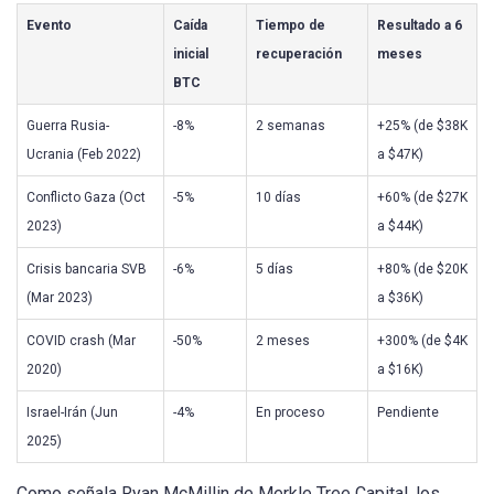
Evento
Caída
Tiempo de
Resultado a 6
inicial
recuperación
meses
BTC
Guerra Rusia-
-8%
2 semanas
+25% (de $38K
Ucrania (Feb 2022)
a $47K)
Conflicto Gaza (Oct
-5%
10 días
+60% (de $27K
2023)
a $44K)
Crisis bancaria SVB
-6%
5 días
+80% (de $20K
(Mar 2023)
a $36K)
COVID crash (Mar
-50%
2 meses
+300% (de $4K
2020)
a $16K)
Israel-Irán (Jun
-4%
En proceso
Pendiente
2025)
Como señala Ryan McMillin de Merkle Tree Capital, los