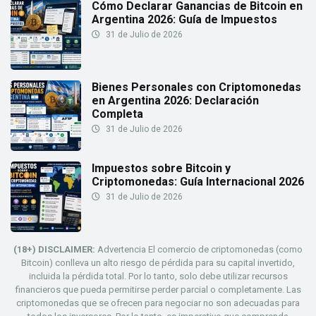
Cómo Declarar Ganancias de Bitcoin en
Argentina 2026: Guía de Impuestos
31 de Julio de 2026
Bienes Personales con Criptomonedas
en Argentina 2026: Declaración
Completa
31 de Julio de 2026
Impuestos sobre Bitcoin y
Criptomonedas: Guía Internacional 2026
31 de Julio de 2026
(18+) DISCLAIMER:
Advertencia El comercio de criptomonedas (como
Bitcoin) conlleva un alto riesgo de pérdida para su capital invertido,
incluida la pérdida total. Por lo tanto, solo debe utilizar recursos
financieros que pueda permitirse perder parcial o completamente. Las
criptomonedas que se ofrecen para negociar no son adecuadas para