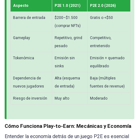
Aspecto
P2E 1.0 (2021)
P2E 2.0 (2026)
Barrera de entrada
$200–$1.500
Gratis o <$50
(comprar NFTs)
Gameplay
Repetitivo, grind
Competitivo,
pesado
entretenido
Tokenómica
Emisión sin
Emisión + quemado
sinks
equilibrado
Dependencia de
Alta (esquema
Baja (múltiples
nuevos jugadores
de entrada)
fuentes de revenue)
Riesgo de inversión
Muy alto
Moderado
Cómo Funciona Play-to-Earn: Mecánicas y Economía
Entender la economía detrás de un juego P2E es esencial