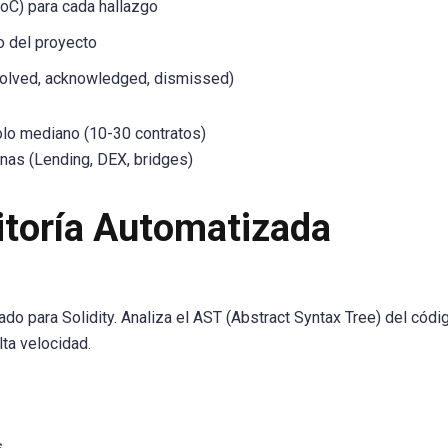
oC) para cada hallazgo
o del proyecto
esolved, acknowledged, dismissed)
lo mediano (10-30 contratos)
as (Lending, DEX, bridges)
itoría Automatizada
do para Solidity. Analiza el AST (Abstract Syntax Tree) del códi
ta velocidad.
s