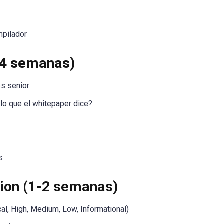
mpilador
-4 semanas)
es senior
 lo que el whitepaper dice?
s
tion (1-2 semanas)
cal, High, Medium, Low, Informational)