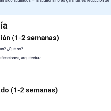
n sido auditados — la auditoría no es garantía, es reducción de
ía
ción (1-2 semanas)
itan? ¿Qué no?
ficaciones, arquitectura
ado (1-2 semanas)