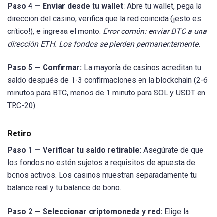
Paso 4 — Enviar desde tu wallet:
Abre tu wallet, pega la
dirección del casino, verifica que la red coincida (¡esto es
crítico!), e ingresa el monto.
Error común: enviar BTC a una
dirección ETH. Los fondos se pierden permanentemente.
Paso 5 — Confirmar:
La mayoría de casinos acreditan tu
saldo después de 1-3 confirmaciones en la blockchain (2-6
minutos para BTC, menos de 1 minuto para SOL y USDT en
TRC-20).
Retiro
Paso 1 — Verificar tu saldo retirable:
Asegúrate de que
los fondos no estén sujetos a requisitos de apuesta de
bonos activos. Los casinos muestran separadamente tu
balance real y tu balance de bono.
Paso 2 — Seleccionar criptomoneda y red:
Elige la