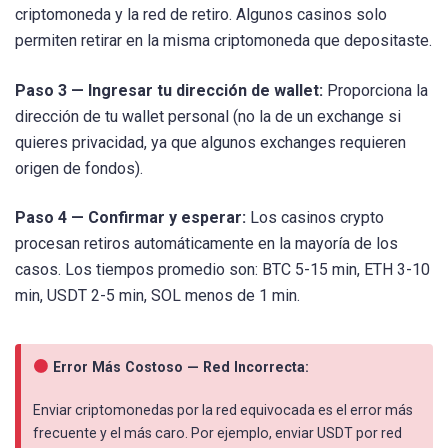
criptomoneda y la red de retiro. Algunos casinos solo
permiten retirar en la misma criptomoneda que depositaste.
Paso 3 — Ingresar tu dirección de wallet:
Proporciona la
dirección de tu wallet personal (no la de un exchange si
quieres privacidad, ya que algunos exchanges requieren
origen de fondos).
Paso 4 — Confirmar y esperar:
Los casinos crypto
procesan retiros automáticamente en la mayoría de los
casos. Los tiempos promedio son: BTC 5-15 min, ETH 3-10
min, USDT 2-5 min, SOL menos de 1 min.
Error Más Costoso — Red Incorrecta:
Enviar criptomonedas por la red equivocada es el error más
frecuente y el más caro. Por ejemplo, enviar USDT por red