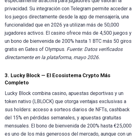
especialmente atractiva para jugadores que valoran la
privacidad. Su integración con Telegram permite acceder a
los juegos directamente desde la app de mensajería, una
funcionalidad que en 2026 ya utilizan más de 50,000
jugadores activos. El casino ofrece más de 4,500 juegos y
un bono de bienvenida de 200% hasta 1 BTC más 50 giros
gratis en Gates of Olympus.
Fuente: Datos verificados
directamente en la plataforma, mayo 2026.
3. Lucky Block — El Ecosistema Crypto Más
Completo
Lucky Block combina casino, apuestas deportivas y un
token nativo (LBLOCK) que otorga ventajas exclusivas a
sus holders: acceso a sorteos diarios de NFTs, cashback
del 15% en pérdidas semanales, y apuestas gratuitas
mensuales. El bono de bienvenida de 200% hasta €25,000
es uno de los más generosos del mercado, aunque con un