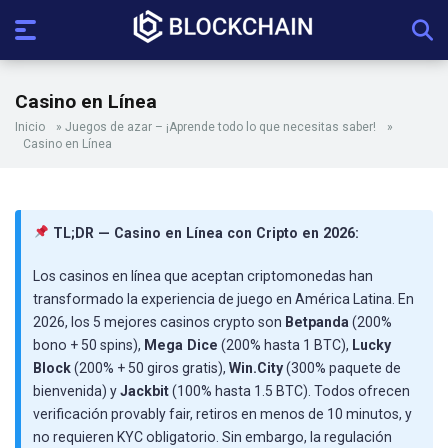
Casino en Línea
Inicio
»
Juegos de azar – ¡Aprende todo lo que necesitas saber!
»
Casino en Línea
TL;DR — Casino en Línea con Cripto en 2026:
Los casinos en línea que aceptan criptomonedas han
transformado la experiencia de juego en América Latina. En
2026, los 5 mejores casinos crypto son
Betpanda
(200%
bono + 50 spins),
Mega Dice
(200% hasta 1 BTC),
Lucky
Block
(200% + 50 giros gratis),
Win.City
(300% paquete de
bienvenida) y
Jackbit
(100% hasta 1.5 BTC). Todos ofrecen
verificación provably fair, retiros en menos de 10 minutos, y
no requieren KYC obligatorio. Sin embargo, la regulación