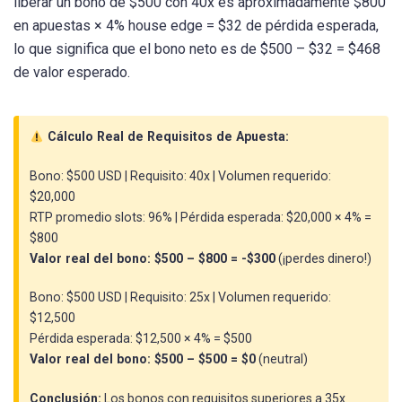
liberar un bono de $500 con 40x es aproximadamente $800
en apuestas × 4% house edge = $32 de pérdida esperada,
lo que significa que el bono neto es de $500 – $32 = $468
de valor esperado.
Cálculo Real de Requisitos de Apuesta:
Bono: $500 USD | Requisito: 40x | Volumen requerido:
$20,000
RTP promedio slots: 96% | Pérdida esperada: $20,000 × 4% =
$800
Valor real del bono: $500 – $800 = -$300
(¡perdes dinero!)
Bono: $500 USD | Requisito: 25x | Volumen requerido:
$12,500
Pérdida esperada: $12,500 × 4% = $500
Valor real del bono: $500 – $500 = $0
(neutral)
Conclusión:
Los bonos con requisitos superiores a 35x