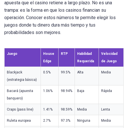
apuesta que el casino retiene a largo plazo. No es una
trampa: es la forma en que los casinos financian su
operación. Conocer estos números te permite elegir los
juegos donde tu dinero dura más tiempo y tus
probabilidades son mejores.
Juego
House
RTP
Habilidad
Velocidad
Edge
Requerida
de Juego
Blackjack
0.5%
99.5%
Alta
Media
(estrategia básica)
Bacará (apuesta
1.06%
98.94%
Baja
Rápida
banquero)
Craps (pass line)
1.41%
98.59%
Media
Lenta
Ruleta europea
2.7%
97.3%
Ninguna
Media