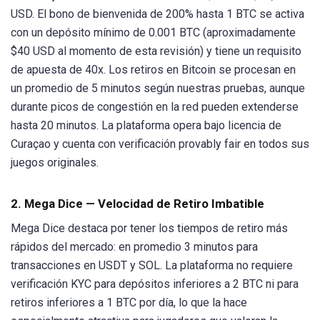
USD. El bono de bienvenida de 200% hasta 1 BTC se activa
con un depósito mínimo de 0.001 BTC (aproximadamente
$40 USD al momento de esta revisión) y tiene un requisito
de apuesta de 40x. Los retiros en Bitcoin se procesan en
un promedio de 5 minutos según nuestras pruebas, aunque
durante picos de congestión en la red pueden extenderse
hasta 20 minutos. La plataforma opera bajo licencia de
Curaçao y cuenta con verificación provably fair en todos sus
juegos originales.
2. Mega Dice — Velocidad de Retiro Imbatible
Mega Dice destaca por tener los tiempos de retiro más
rápidos del mercado: en promedio 3 minutos para
transacciones en USDT y SOL. La plataforma no requiere
verificación KYC para depósitos inferiores a 2 BTC ni para
retiros inferiores a 1 BTC por día, lo que la hace