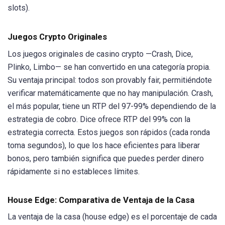
slots).
Juegos Crypto Originales
Los juegos originales de casino crypto —Crash, Dice,
Plinko, Limbo— se han convertido en una categoría propia.
Su ventaja principal: todos son provably fair, permitiéndote
verificar matemáticamente que no hay manipulación. Crash,
el más popular, tiene un RTP del 97-99% dependiendo de la
estrategia de cobro. Dice ofrece RTP del 99% con la
estrategia correcta. Estos juegos son rápidos (cada ronda
toma segundos), lo que los hace eficientes para liberar
bonos, pero también significa que puedes perder dinero
rápidamente si no estableces límites.
House Edge: Comparativa de Ventaja de la Casa
La ventaja de la casa (house edge) es el porcentaje de cada