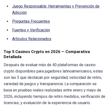
Juego Responsable: Herramientas y Prevención de
Adicción
Preguntas Frecuentes
Fuentes y Verificación
Artículos Relacionados
Top 5 Casinos Crypto en 2026 — Comparativa
Detallada
Después de evaluar más de 40 plataformas de casino
crypto disponibles para jugadores latinoamericanos, estas
son las 5 que destacan por seguridad, velocidad de retiro,
variedad de juegos y transparencia. La comparación se
basa en pruebas reales realizadas entre enero y mayo de
2026, incluyendo tiempos de retiro medidos, verificación de
licencias, y evaluación de la experiencia de usuario.