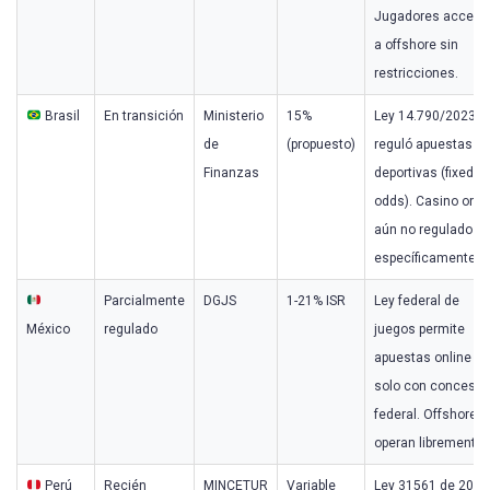
Jugadores accede
a offshore sin
restricciones.
Brasil
En transición
Ministerio
15%
Ley 14.790/2023
de
(propuesto)
reguló apuestas
Finanzas
deportivas (fixed-
odds). Casino onli
aún no regulado
específicamente.
Parcialmente
DGJS
1-21% ISR
Ley federal de
México
regulado
juegos permite
apuestas online pe
solo con concesió
federal. Offshore
operan libremente.
Perú
Recién
MINCETUR
Variable
Ley 31561 de 2026