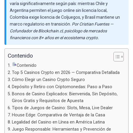
varía significativamente según país: mientras Chile y
Argentina permiten el juego online sin licencia local,
Colombia exige licencia de Coljuegos, y Brasil mantiene un
marco regulatorio en transición.
Por Cristian Fuentes —
Cofundador de Blockchain.cl, psicólogo de mercados
financieros con 8+ años en el ecosistema crypto.
Contenido
Contenido
Top 5 Casinos Crypto en 2026 — Comparativa Detallada
Cómo Elegir un Casino Crypto Seguro
Depósito y Retiro con Criptomonedas: Paso a Paso
Bonos de Casino Explicados: Bienvenida, Sin Depósito,
Giros Gratis y Requisitos de Apuesta
Tipos de Juegos de Casino: Slots, Mesa, Live Dealer
House Edge: Comparativa de Ventaja de la Casa
Legalidad del Casino en Línea en América Latina
Juego Responsable: Herramientas y Prevención de