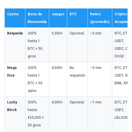
Casino
Bono de
Juegos
KYC
Retiro
Criptos
Bienvenida
(promedio)
Aceptada
Betpanda
200%
5,000+
Opcional
~5 min
BTC, ETH,
hasta 1
USDT,
BTC + 50
USDC, LTC,
giros
DOGE
Mega
200%
4,500+
No
~3 min
BTC, ETH,
Dice
hasta 1
requerido
USDT, SOL
BTC + 50
BNB, XRP
spins
Lucky
200%
4,000+
Opcional
~7 min
BTC, ETH,
Block
hasta
USDT,
€25,000 +
LBLOCK
50 giros