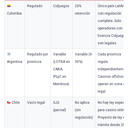
Regulado
Coljuegos
20%
Único país LatAm
Colombia
retención
con regulación
completa. Solo
operadores con
licencia Coljuegos
son legales.
Regulado por
Variable
Variable (0-
Cada provincia
Argentina
provincia
(LOTBA en
35%)
regula
CABA,
independientement
IPLyC en
Casinos offshore
Mendoza)
operan en zona gri
legal.
Chile
Vacío legal
SJS
No aplica
No hay ley específi
(parcial)
(sin
para casino online.
regulación)
Proyecto de ley en
trámite desde 202