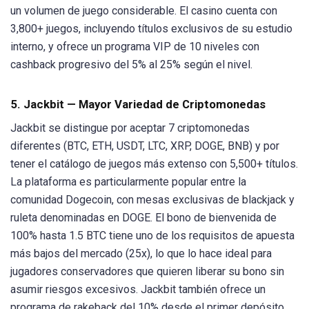
un volumen de juego considerable. El casino cuenta con
3,800+ juegos, incluyendo títulos exclusivos de su estudio
interno, y ofrece un programa VIP de 10 niveles con
cashback progresivo del 5% al 25% según el nivel.
5. Jackbit — Mayor Variedad de Criptomonedas
Jackbit se distingue por aceptar 7 criptomonedas
diferentes (BTC, ETH, USDT, LTC, XRP, DOGE, BNB) y por
tener el catálogo de juegos más extenso con 5,500+ títulos.
La plataforma es particularmente popular entre la
comunidad Dogecoin, con mesas exclusivas de blackjack y
ruleta denominadas en DOGE. El bono de bienvenida de
100% hasta 1.5 BTC tiene uno de los requisitos de apuesta
más bajos del mercado (25x), lo que lo hace ideal para
jugadores conservadores que quieren liberar su bono sin
asumir riesgos excesivos. Jackbit también ofrece un
programa de rakeback del 10% desde el primer depósito,