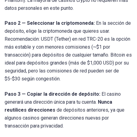
Phantom). La mayoría de casinos crypto no requieren más
datos personales en este punto.
Paso 2 — Seleccionar la criptomoneda:
En la sección de
depósito, elige la criptomoneda que quieres usar.
Recomendación: USDT (Tether) en red TRC-20 es la opción
más estable y con menores comisiones (~$1 por
transacción) para depósitos de cualquier tamaño. Bitcoin es
ideal para depósitos grandes (más de $1,000 USD) por su
seguridad, pero las comisiones de red pueden ser de
$5-$30 según congestión.
Paso 3 — Copiar la dirección de depósito:
El casino
generará una dirección única para tu cuenta.
Nunca
reutilices direcciones
de depósitos anteriores, ya que
algunos casinos generan direcciones nuevas por
transacción para privacidad.