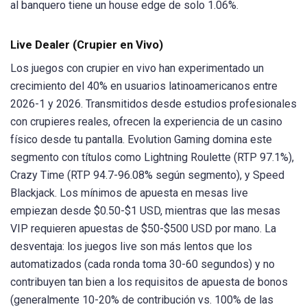
al banquero tiene un house edge de solo 1.06%.
Live Dealer (Crupier en Vivo)
Los juegos con crupier en vivo han experimentado un
crecimiento del 40% en usuarios latinoamericanos entre
2026-1 y 2026. Transmitidos desde estudios profesionales
con crupieres reales, ofrecen la experiencia de un casino
físico desde tu pantalla. Evolution Gaming domina este
segmento con títulos como Lightning Roulette (RTP 97.1%),
Crazy Time (RTP 94.7-96.08% según segmento), y Speed
Blackjack. Los mínimos de apuesta en mesas live
empiezan desde $0.50-$1 USD, mientras que las mesas
VIP requieren apuestas de $50-$500 USD por mano. La
desventaja: los juegos live son más lentos que los
automatizados (cada ronda toma 30-60 segundos) y no
contribuyen tan bien a los requisitos de apuesta de bonos
(generalmente 10-20% de contribución vs. 100% de las