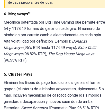
de cada juego antes de jugar.
4. Megaways™
Mecánica patentada por Big Time Gaming que permite entre
64 y 117.649 formas de ganar en cada giro. El número de
símbolos por carrete cambia aleatoriamente en cada spin.
Alta volatilidad por definición. Ejemplos:
Bonanza
Megaways
(96% RTP, hasta 117.649 ways),
Extra Chilli
Megaways
(96.82% RTP),
The Dog House Megaways
(96.55% RTP).
5. Cluster Pays
Eliminan las líneas de pago tradicionales: ganas al formar
grupos (clusters) de símbolos adyacentes, típicamente 5 o
más. Incluyen mecánicas de cascada donde los símbolos
ganadores desaparecen y nuevos caen desde arriba.
Ejemplos:
Sweet Bonanza
(Pragmatic Play, 96.51% RTP),