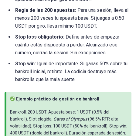
Regla de las 200 apuestas:
Para una sesión, lleva al
menos 200 veces tu apuesta base. Si juegas a 0.50
USDT por giro, lleva mínimo 100 USDT.
Stop loss obligatorio:
Define antes de empezar
cuánto estás dispuesto a perder. Alcanzado ese
número, cierras la sesión. Sin excepciones.
Stop win:
Igual de importante. Si ganas 50% sobre tu
bankroll inicial, retírate. La codicia destruye más
bankrolls que la mala suerte.
Ejemplo práctico de gestión de bankroll
Bankroll: 200 USDT. Apuesta base: 1 USDT (0.5% del
bankroll). Slot elegida:
Gates of Olympus
(96.5% RTP, alta
volatilidad). Stop loss: 100 USDT (50% del bankroll). Stop win:
400 USDT (doble del bankroll). Duración esperada de sesión: