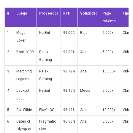
#
Juego
Proveedor
RTP
Volatilidad
Pago
Tipo
máximo
1
Mega
NetEnt
99.00%
Baja
2.000x
Clási
Joker
2
Book of 99
Relax
99.00%
Alta
5.000x
Video
Gaming
3
Marching
Relax
98.12%
Alta
10.000x
Video
Legions
Gaming
4
Jackpot
NetEnt
98.90%
Media
6.000x
Clási
6000
5
Cat Wilde
Play’n GO
96.49%
Alta
10.000x
Video
6
Gates of
Pragmatic
96.50%
Alta
5.000x
Cluste
Olympus
Play