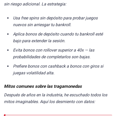
sin riesgo adicional. La estrategia:
Usa free spins sin depósito para probar juegos
nuevos sin arriesgar tu bankroll.
Aplica bonos de depósito cuando tu bankroll esté
bajo para extender la sesión.
Evita bonos con rollover superior a 40x — las
probabilidades de completarlos son bajas.
Prefiere bonos con cashback a bonos con giros si
juegas volatilidad alta.
Mitos comunes sobre las tragamonedas
Después de años en la industria, he escuchado todos los
mitos imaginables. Aquí los desmiento con datos: