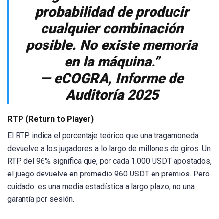
probabilidad de producir
cualquier combinación
posible. No existe memoria
en la máquina.”
— eCOGRA, Informe de
Auditoría 2025
RTP (Return to Player)
El RTP indica el porcentaje teórico que una tragamoneda
devuelve a los jugadores a lo largo de millones de giros. Un
RTP del 96% significa que, por cada 1.000 USDT apostados,
el juego devuelve en promedio 960 USDT en premios. Pero
cuidado: es una media estadística a largo plazo, no una
garantía por sesión.