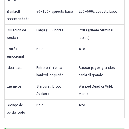
pagos
Bankroll
50–100x apuesta base
200–500x apuesta base
recomendado
Duración de
Larga (1–3 horas)
Corta (puede terminar
sesión
rápido)
Estrés
Bajo
Alto
emocional
Ideal para
Entretenimiento,
Buscar pagos grandes,
bankroll pequeño
bankroll grande
Ejemplos
Starburst, Blood
Wanted Dead or Wild,
Suckers
Mental
Riesgo de
Bajo
Alto
perder todo