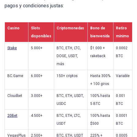
pagos y condiciones justas:
Casino
Slots
Criptomonedas
Bono de
Retiro
disponibles
bienvenida
mínimo
Stake
5.000+
BTC, ETH, LTC,
$1.000 +
0.0002
DOGE, USDT,
rakeback
BTC
más
BC.Game
6.000+
150+ criptos
Hasta 300%
Variable
+ 100 giros
Cloudbet
3.000+
BTC, ETH, USDT,
100% hasta
0.001
USDC
5 BTC
BTC
20Bet
4.500+
BTC, ETH, LTC,
100% hasta
0.0001
USDT
$500
BTC
VegasPlus
2.500+
BTC, ETH, USDT
225% +
0.0005