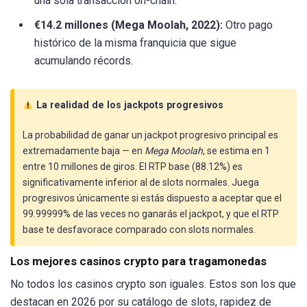
una sola transacción on-chain.
€14.2 millones (Mega Moolah, 2022):
Otro pago
histórico de la misma franquicia que sigue
acumulando récords.
La realidad de los jackpots progresivos
La probabilidad de ganar un jackpot progresivo principal es
extremadamente baja — en
Mega Moolah
, se estima en 1
entre 10 millones de giros. El RTP base (88.12%) es
significativamente inferior al de slots normales. Juega
progresivos únicamente si estás dispuesto a aceptar que el
99.99999% de las veces no ganarás el jackpot, y que el RTP
base te desfavorace comparado con slots normales.
Los mejores casinos crypto para tragamonedas
No todos los casinos crypto son iguales. Estos son los que
destacan en 2026 por su catálogo de slots, rapidez de