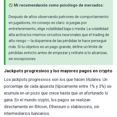
Mi recomendación como psicólogo de mercados:
Después de años observando patrones de comportamiento
en jugadores, mi consejo es claro: si juegas por
entretenimiento, elige volatilidad baja o media. La volatilidad
alta activa los mismos circuitos neuronales que el trading de
alto riesgo — la dopamina de las pérdidas te hace perseguir
más. Si tu objetivo es un pago grande, define un límite de
pérdidas estricto antes de empezar y retírate si lo alcanzas,
sin excepciones.
Jackpots progresivos y los mayores pagos en crypto
Los jackpots progresivos son los que hacen titulares. Un
porcentaje de cada apuesta (típicamente entre 1% y 3%) se
acumula en un pozo que crece hasta que un afortunado lo
gana. En el mundo crypto, los pagos se realizan
directamente en Bitcoin, Ethereum o stablecoins, sin
intermediarios bancarios.