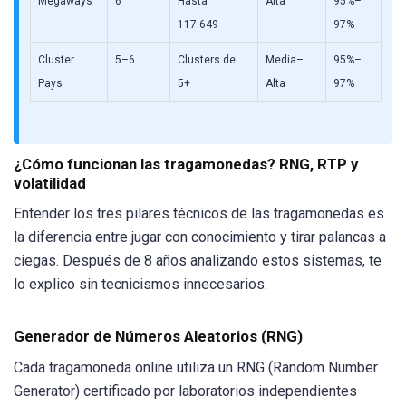
Megaways™
6
Hasta
Alta
95%–
117.649
97%
Cluster
5–6
Clusters de
Media–
95%–
Pays
5+
Alta
97%
¿Cómo funcionan las tragamonedas? RNG, RTP y
volatilidad
Entender los tres pilares técnicos de las tragamonedas es
la diferencia entre jugar con conocimiento y tirar palancas a
ciegas. Después de 8 años analizando estos sistemas, te
lo explico sin tecnicismos innecesarios.
Generador de Números Aleatorios (RNG)
Cada tragamoneda online utiliza un RNG (Random Number
Generator) certificado por laboratorios independientes