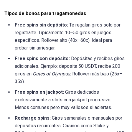
Tipos de bonos para tragamonedas
Free spins sin depósito:
Te regalan giros solo por
registrarte. Típicamente 10–50 giros en juegos
específicos. Rollover alto (40x–60x). Ideal para
probar sin arriesgar.
Free spins con depósito:
Depósitas y recibes giros
adicionales. Ejemplo: deposita 50 USDT, recibe 200
giros en
Gates of Olympus
. Rollover más bajo (25x–
35x).
Free spins en jackpot:
Giros dedicados
exclusivamente a slots con jackpot progresivo.
Menos comunes pero muy valiosos si aciertas.
Recharge spins:
Giros semanales o mensuales por
depósitos recurrentes. Casinos como Stake y