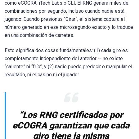
como eCOGRA, iTech Labs o GLI. El RNG genera miles de
combinaciones por segundo, incluso cuando nadie está
jugando. Cuando presionas “Girar”, el sistema captura el
número generado en ese microsegundo exacto y lo traduce
en una combinación de carretes.
Esto significa dos cosas fundamentales: (1) cada giro es
completamente independiente del anterior — no existe
“caliente” ni “frío”, y (2) nadie puede predecir o manipular el
resultado, ni el casino ni el jugador.
“Los RNG certificados por
eCOGRA garantizan que cada
giro tiene la misma