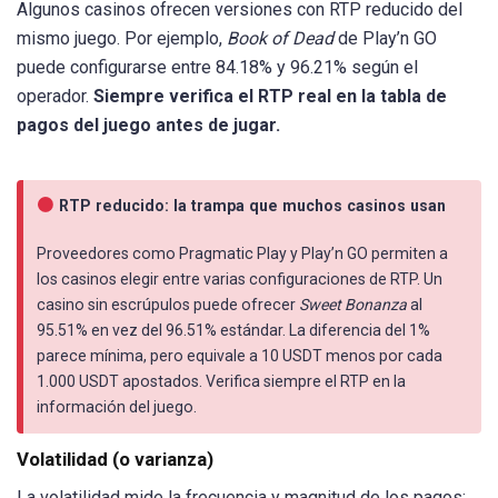
Algunos casinos ofrecen versiones con RTP reducido del
mismo juego. Por ejemplo,
Book of Dead
de Play’n GO
puede configurarse entre 84.18% y 96.21% según el
operador.
Siempre verifica el RTP real en la tabla de
pagos del juego antes de jugar.
RTP reducido: la trampa que muchos casinos usan
Proveedores como Pragmatic Play y Play’n GO permiten a
los casinos elegir entre varias configuraciones de RTP. Un
casino sin escrúpulos puede ofrecer
Sweet Bonanza
al
95.51% en vez del 96.51% estándar. La diferencia del 1%
parece mínima, pero equivale a 10 USDT menos por cada
1.000 USDT apostados. Verifica siempre el RTP en la
información del juego.
Volatilidad (o varianza)
La volatilidad mide la frecuencia y magnitud de los pagos: