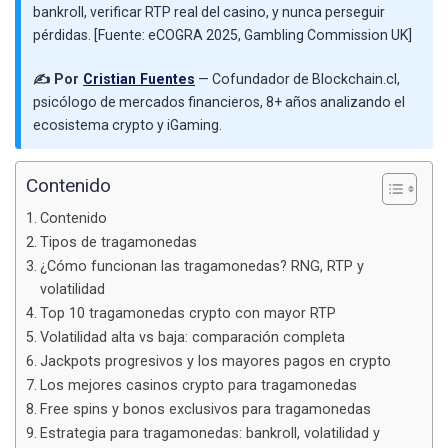
bankroll, verificar RTP real del casino, y nunca perseguir
pérdidas. [Fuente: eCOGRA 2025, Gambling Commission UK]
✍️ Por
Cristian Fuentes
— Cofundador de Blockchain.cl,
psicólogo de mercados financieros, 8+ años analizando el
ecosistema crypto y iGaming.
Contenido
Contenido
Tipos de tragamonedas
¿Cómo funcionan las tragamonedas? RNG, RTP y
volatilidad
Top 10 tragamonedas crypto con mayor RTP
Volatilidad alta vs baja: comparación completa
Jackpots progresivos y los mayores pagos en crypto
Los mejores casinos crypto para tragamonedas
Free spins y bonos exclusivos para tragamonedas
Estrategia para tragamonedas: bankroll, volatilidad y