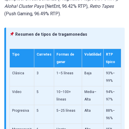
Aloha! Cluster Pays
(NetEnt, 96.42% RTP),
Retro Tapes
(Push Gaming, 96.49% RTP).
Resumen de tipos de tragamonedas
Tipo
Carretes
Formas de
Volatilidad
RTP
ganar
típico
Clásica
3
1–5 líneas
Baja
93%–
99%
Video
5
10–100+
Media–
94%–
líneas
Alta
97%
Progresiva
5
5–25 líneas
Alta
88%–
96%