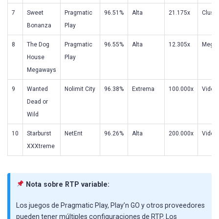
7
Sweet
Pragmatic
96.51%
Alta
21.175x
Cluste
Bonanza
Play
8
The Dog
Pragmatic
96.55%
Alta
12.305x
Mega
House
Play
Megaways
9
Wanted
Nolimit City
96.38%
Extrema
100.000x
Video
Dead or
Wild
10
Starburst
NetEnt
96.26%
Alta
200.000x
Video
XXXtreme
Nota sobre RTP variable:
Los juegos de Pragmatic Play, Play’n GO y otros proveedores
pueden tener múltiples configuraciones de RTP. Los