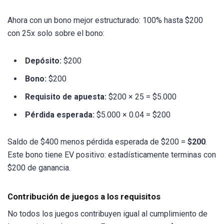
Ahora con un bono mejor estructurado: 100% hasta $200
con 25x solo sobre el bono:
Depósito:
$200
Bono:
$200
Requisito de apuesta:
$200 × 25 = $5.000
Pérdida esperada:
$5.000 × 0.04 = $200
Saldo de $400 menos pérdida esperada de $200 =
$200
.
Este bono tiene EV positivo: estadísticamente terminas con
$200 de ganancia.
Contribución de juegos a los requisitos
No todos los juegos contribuyen igual al cumplimiento de