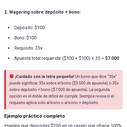
2. Wagering sobre depósito + bono:
Depósito: $100
Bono: $100
Requisito: 35x
Apuesta total requerida: ($100 + $100) × 35 =
$7.000
¡Cuidado con la letra pequeña!
Un bono que dice “35x”
puede significar 35x sobre el bono ($3.500 de apuesta) o 35x
sobre depósito + bono ($7.000 de apuesta). La segunda
opción es el doble de difícil de cumplir. Siempre revisa si el
requisito aplica solo al bono o al bono + depósito.
Ejemplo práctico completo
Imagina que depositas $200 en un casino que ofrece 100%