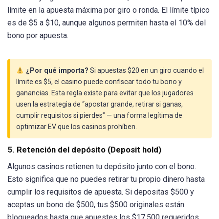
límite en la apuesta máxima por giro o ronda. El límite típico
es de $5 a $10, aunque algunos permiten hasta el 10% del
bono por apuesta.
¿Por qué importa?
Si apuestas $20 en un giro cuando el
límite es $5, el casino puede confiscar todo tu bono y
ganancias. Esta regla existe para evitar que los jugadores
usen la estrategia de “apostar grande, retirar si ganas,
cumplir requisitos si pierdes” — una forma legítima de
optimizar EV que los casinos prohíben.
5. Retención del depósito (Deposit hold)
Algunos casinos retienen tu depósito junto con el bono.
Esto significa que no puedes retirar tu propio dinero hasta
cumplir los requisitos de apuesta. Si depositas $500 y
aceptas un bono de $500, tus $500 originales están
bloqueados hasta que apuestes los $17.500 requeridos.