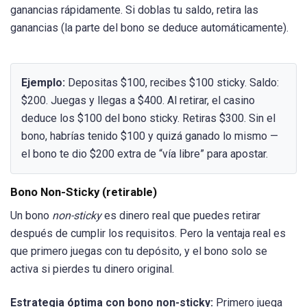
ganancias rápidamente. Si doblas tu saldo, retira las
ganancias (la parte del bono se deduce automáticamente).
Ejemplo:
Depositas $100, recibes $100 sticky. Saldo:
$200. Juegas y llegas a $400. Al retirar, el casino
deduce los $100 del bono sticky. Retiras $300. Sin el
bono, habrías tenido $100 y quizá ganado lo mismo —
el bono te dio $200 extra de “vía libre” para apostar.
Bono Non-Sticky (retirable)
Un bono
non-sticky
es dinero real que puedes retirar
después de cumplir los requisitos. Pero la ventaja real es
que primero juegas con tu depósito, y el bono solo se
activa si pierdes tu dinero original.
Estrategia óptima con bono non-sticky:
Primero juega