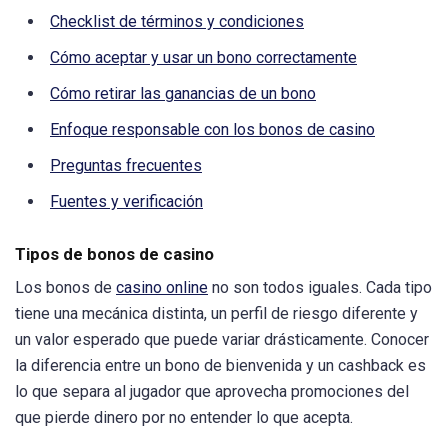
Checklist de términos y condiciones
Cómo aceptar y usar un bono correctamente
Cómo retirar las ganancias de un bono
Enfoque responsable con los bonos de casino
Preguntas frecuentes
Fuentes y verificación
Tipos de bonos de casino
Los bonos de
casino online
no son todos iguales. Cada tipo
tiene una mecánica distinta, un perfil de riesgo diferente y
un valor esperado que puede variar drásticamente. Conocer
la diferencia entre un bono de bienvenida y un cashback es
lo que separa al jugador que aprovecha promociones del
que pierde dinero por no entender lo que acepta.