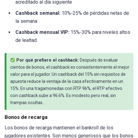
acreditado al día siguiente
Cashback semanal:
10%-25% de pérdidas netas de
la semana
Cashback mensual VIP:
15%-30% para niveles altos
de lealtad
Por qué prefiero el cashback:
Después de evaluar
cientos de bonos, el cashback es consistentemente el mejor
valor para el jugador. Un cashback del 15% sin requisitos de
apuesta reduce la ventaja de la casa efectivamente en un
15%. En una tragamonedas con RTP 96%, el RTP efectivo
con cashback sube a 96.6%. Es modesto pero real, sin
trampas ocultas.
Bonos de recarga
Los bonos de recarga mantienen el bankroll de los
jugadores existentes. Son menos generosos que los bonos