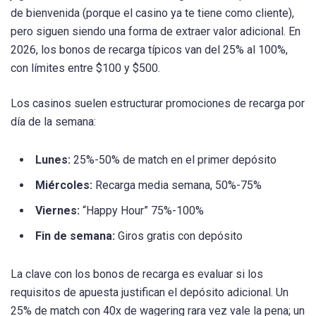
de bienvenida (porque el casino ya te tiene como cliente),
pero siguen siendo una forma de extraer valor adicional. En
2026, los bonos de recarga típicos van del 25% al 100%,
con límites entre $100 y $500.
Los casinos suelen estructurar promociones de recarga por
día de la semana:
Lunes:
25%-50% de match en el primer depósito
Miércoles:
Recarga media semana, 50%-75%
Viernes:
“Happy Hour” 75%-100%
Fin de semana:
Giros gratis con depósito
La clave con los bonos de recarga es evaluar si los
requisitos de apuesta justifican el depósito adicional. Un
25% de match con 40x de wagering rara vez vale la pena; un