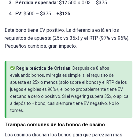
Pérdida esperada:
$12.500 × 0.03 = $375
EV:
$500 – $375 =
+$125
Este bono tiene EV positivo. La diferencia está en los
requisitos de apuesta (25x vs 35x) y el RTP (97% vs 96%).
Pequeños cambios, gran impacto.
Regla práctica de Cristian:
Después de 8 años
evaluando bonos, mi regla es simple: si el requisito de
apuesta es 25x o menos (solo sobre el bono) y el RTP de los
juegos elegibles es 96%+, el bono probablemente tiene EV
cercano a cero o positivo. Si el wagering supera 35x, o aplica
a depósito + bono, casi siempre tiene EV negativo. No lo
tomes.
Trampas comunes de los bonos de casino
Los casinos diseñan los bonos para que parezcan más