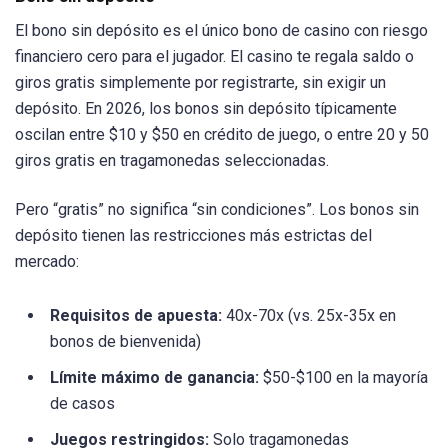
El bono sin depósito es el único bono de casino con riesgo
financiero cero para el jugador. El casino te regala saldo o
giros gratis simplemente por registrarte, sin exigir un
depósito. En 2026, los bonos sin depósito típicamente
oscilan entre $10 y $50 en crédito de juego, o entre 20 y 50
giros gratis en tragamonedas seleccionadas.
Pero “gratis” no significa “sin condiciones”. Los bonos sin
depósito tienen las restricciones más estrictas del
mercado:
Requisitos de apuesta:
40x-70x (vs. 25x-35x en
bonos de bienvenida)
Límite máximo de ganancia:
$50-$100 en la mayoría
de casos
Juegos restringidos:
Solo tragamonedas