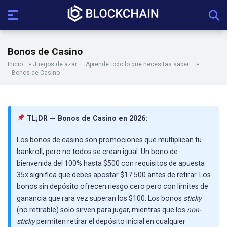
Bonos de Casino
Inicio
»
Juegos de azar – ¡Aprende todo lo que necesitas saber!
»
Bonos de Casino
TL;DR — Bonos de Casino en 2026:
Los bonos de casino son promociones que multiplican tu
bankroll, pero no todos se crean igual. Un bono de
bienvenida del 100% hasta $500 con requisitos de apuesta
35x significa que debes apostar $17.500 antes de retirar. Los
bonos sin depósito ofrecen riesgo cero pero con límites de
ganancia que rara vez superan los $100. Los bonos
sticky
(no retirable) solo sirven para jugar, mientras que los
non-
sticky
permiten retirar el depósito inicial en cualquier