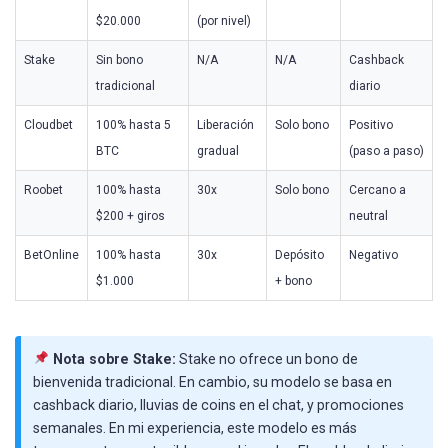
$20.000
(por nivel)
Stake
Sin bono
N/A
N/A
Cashback
tradicional
diario
Cloudbet
100% hasta 5
Liberación
Solo bono
Positivo
BTC
gradual
(paso a paso)
Roobet
100% hasta
30x
Solo bono
Cercano a
$200 + giros
neutral
BetOnline
100% hasta
30x
Depósito
Negativo
$1.000
+ bono
Nota sobre Stake:
Stake no ofrece un bono de
bienvenida tradicional. En cambio, su modelo se basa en
cashback diario, lluvias de coins en el chat, y promociones
semanales. En mi experiencia, este modelo es más