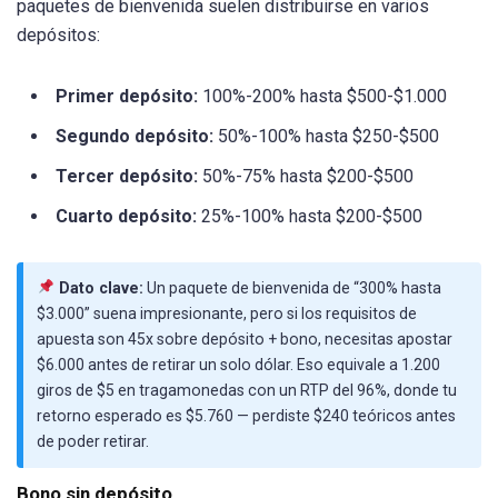
paquetes de bienvenida suelen distribuirse en varios
depósitos:
Primer depósito:
100%-200% hasta $500-$1.000
Segundo depósito:
50%-100% hasta $250-$500
Tercer depósito:
50%-75% hasta $200-$500
Cuarto depósito:
25%-100% hasta $200-$500
Dato clave:
Un paquete de bienvenida de “300% hasta
$3.000” suena impresionante, pero si los requisitos de
apuesta son 45x sobre depósito + bono, necesitas apostar
$6.000 antes de retirar un solo dólar. Eso equivale a 1.200
giros de $5 en tragamonedas con un RTP del 96%, donde tu
retorno esperado es $5.760 — perdiste $240 teóricos antes
de poder retirar.
Bono sin depósito