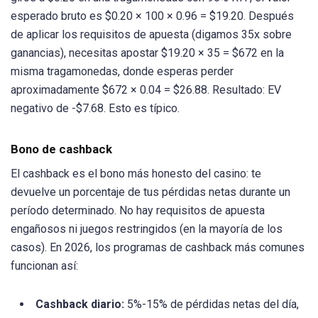
esperado bruto es $0.20 × 100 × 0.96 = $19.20. Después
de aplicar los requisitos de apuesta (digamos 35x sobre
ganancias), necesitas apostar $19.20 × 35 = $672 en la
misma tragamonedas, donde esperas perder
aproximadamente $672 × 0.04 = $26.88. Resultado: EV
negativo de -$7.68. Esto es típico.
Bono de cashback
El cashback es el bono más honesto del casino: te
devuelve un porcentaje de tus pérdidas netas durante un
período determinado. No hay requisitos de apuesta
engañosos ni juegos restringidos (en la mayoría de los
casos). En 2026, los programas de cashback más comunes
funcionan así:
Cashback diario:
5%-15% de pérdidas netas del día,