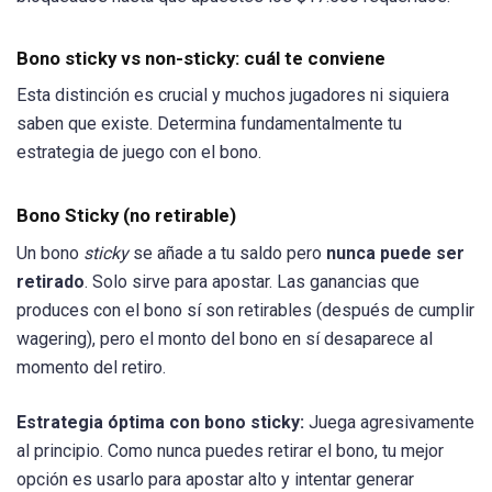
Bono sticky vs non-sticky: cuál te conviene
Esta distinción es crucial y muchos jugadores ni siquiera
saben que existe. Determina fundamentalmente tu
estrategia de juego con el bono.
Bono Sticky (no retirable)
Un bono
sticky
se añade a tu saldo pero
nunca puede ser
retirado
. Solo sirve para apostar. Las ganancias que
produces con el bono sí son retirables (después de cumplir
wagering), pero el monto del bono en sí desaparece al
momento del retiro.
Estrategia óptima con bono sticky:
Juega agresivamente
al principio. Como nunca puedes retirar el bono, tu mejor
opción es usarlo para apostar alto y intentar generar