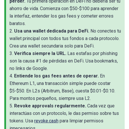
perder.
Tu primera operación en DeFi no debería ser tu
ahorro de vida. Comienza con $50-$100 para aprender
la interfaz, entender los gas fees y cometer errores
baratos.
2.
Usa una wallet dedicada para DeFi.
No conectes tu
wallet principal con todos tus fondos a cada protocolo.
Crea una wallet secundaria solo para DeFi.
3.
Verifica siempre la URL.
Las estafas por phishing
son la causa #1 de pérdidas en DeFi. Usa bookmarks,
no links de Google.
4.
Entiende los gas fees antes de operar.
En
Ethereum L1, una transacción simple puede costar
$5-$50. En L2s (Arbitrum, Base), cuesta $0.01-$0.10.
Para montos pequeños, siempre usa L2.
5.
Revoke approvals regularmente.
Cada vez que
interactúas con un protocolo, le das permiso sobre tus
tokens. Usa
revoke.cash
para limpiar permisos
innecesarios.