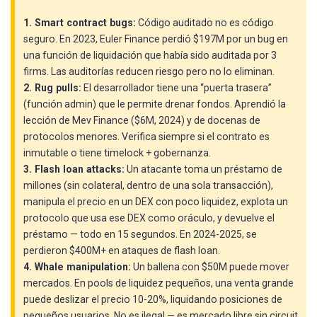
1. Smart contract bugs:
Código auditado no es código
seguro. En 2023, Euler Finance perdió $197M por un bug en
una función de liquidación que había sido auditada por 3
firms. Las auditorías reducen riesgo pero no lo eliminan.
2. Rug pulls:
El desarrollador tiene una “puerta trasera”
(función admin) que le permite drenar fondos. Aprendió la
lección de Mev Finance ($6M, 2024) y de docenas de
protocolos menores. Verifica siempre si el contrato es
inmutable o tiene timelock + gobernanza.
3. Flash loan attacks:
Un atacante toma un préstamo de
millones (sin colateral, dentro de una sola transacción),
manipula el precio en un DEX con poco liquidez, explota un
protocolo que usa ese DEX como oráculo, y devuelve el
préstamo — todo en 15 segundos. En 2024-2025, se
perdieron $400M+ en ataques de flash loan.
4. Whale manipulation:
Un ballena con $50M puede mover
mercados. En pools de liquidez pequeños, una venta grande
puede deslizar el precio 10-20%, liquidando posiciones de
pequeños usuarios. No es ilegal — es mercado libre sin circuit