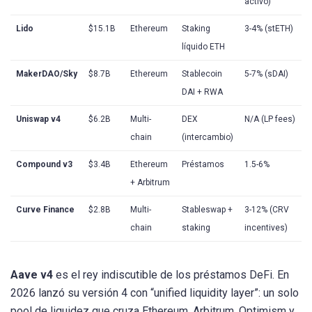
activo)
Lido
$15.1B
Ethereum
Staking
3-4% (stETH)
líquido ETH
MakerDAO/Sky
$8.7B
Ethereum
Stablecoin
5-7% (sDAI)
DAI + RWA
Uniswap v4
$6.2B
Multi-
DEX
N/A (LP fees)
chain
(intercambio)
Compound v3
$3.4B
Ethereum
Préstamos
1.5-6%
+ Arbitrum
Curve Finance
$2.8B
Multi-
Stableswap +
3-12% (CRV
chain
staking
incentives)
Aave v4
es el rey indiscutible de los préstamos DeFi. En
2026 lanzó su versión 4 con “unified liquidity layer”: un solo
pool de liquidez que cruza Ethereum, Arbitrum, Optimism y