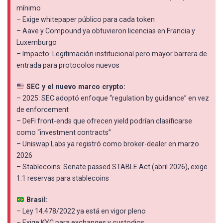
mínimo
– Exige whitepaper público para cada token
– Aave y Compound ya obtuvieron licencias en Francia y
Luxemburgo
– Impacto: Legitimación institucional pero mayor barrera de
entrada para protocolos nuevos
SEC y el nuevo marco crypto:
– 2025: SEC adoptó enfoque “regulation by guidance” en vez
de enforcement
– DeFi front-ends que ofrecen yield podrían clasificarse
como “investment contracts”
– Uniswap Labs ya registró como broker-dealer en marzo
2026
– Stablecoins: Senate passed STABLE Act (abril 2026), exige
1:1 reservas para stablecoins
Brasil:
– Ley 14.478/2022 ya está en vigor pleno
– Exige KYC para exchanges y custodios