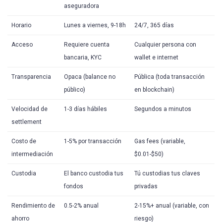
aseguradora
Horario
Lunes a viernes, 9-18h
24/7, 365 días
Acceso
Requiere cuenta
Cualquier persona con
bancaria, KYC
wallet e internet
Transparencia
Opaca (balance no
Pública (toda transacción
público)
en blockchain)
Velocidad de
1-3 días hábiles
Segundos a minutos
settlement
Costo de
1-5% por transacción
Gas fees (variable,
intermediación
$0.01-$50)
Custodia
El banco custodia tus
Tú custodias tus claves
fondos
privadas
Rendimiento de
0.5-2% anual
2-15%+ anual (variable, con
ahorro
riesgo)