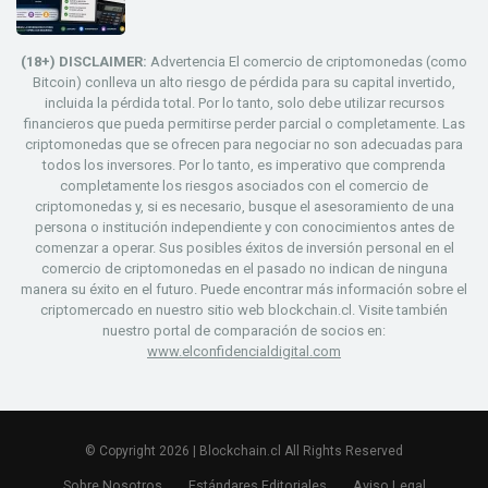
(18+) DISCLAIMER:
Advertencia El comercio de criptomonedas (como
Bitcoin) conlleva un alto riesgo de pérdida para su capital invertido,
incluida la pérdida total. Por lo tanto, solo debe utilizar recursos
financieros que pueda permitirse perder parcial o completamente. Las
criptomonedas que se ofrecen para negociar no son adecuadas para
todos los inversores. Por lo tanto, es imperativo que comprenda
completamente los riesgos asociados con el comercio de
criptomonedas y, si es necesario, busque el asesoramiento de una
persona o institución independiente y con conocimientos antes de
comenzar a operar. Sus posibles éxitos de inversión personal en el
comercio de criptomonedas en el pasado no indican de ninguna
manera su éxito en el futuro. Puede encontrar más información sobre el
criptomercado en nuestro sitio web blockchain.cl. Visite también
nuestro portal de comparación de socios en:
www.elconfidencialdigital.com
© Copyright 2026 | Blockchain.cl All Rights Reserved
Sobre Nosotros
Estándares Editoriales
Aviso Legal