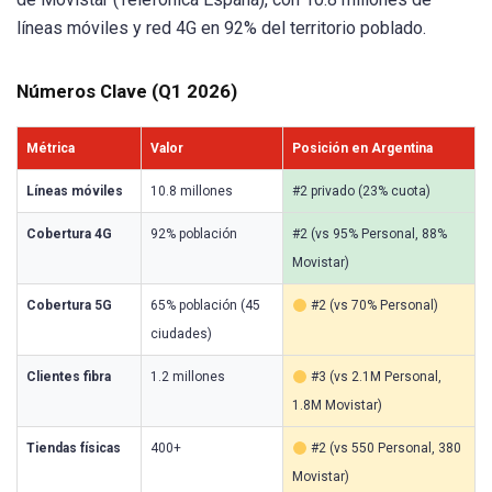
líneas móviles y red 4G en 92% del territorio poblado.
Números Clave (Q1 2026)
Métrica
Valor
Posición en Argentina
Líneas móviles
10.8 millones
#2 privado (23% cuota)
Cobertura 4G
92% población
#2 (vs 95% Personal, 88%
Movistar)
Cobertura 5G
65% población (45
#2 (vs 70% Personal)
ciudades)
Clientes fibra
1.2 millones
#3 (vs 2.1M Personal,
1.8M Movistar)
Tiendas físicas
400+
#2 (vs 550 Personal, 380
Movistar)