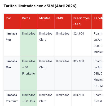
Tarifas Ilimitadas con eSIM (Abril 2026)
Plan
Datos
Minutos
SMS
Precio/mes
Benefici
(ARS)
Ilimitada
Ilimitados
Ilimitados
Ilimitados
$24.900
Roaming
Plus
Claro
LatAm
2GB, Cla
Música
Ilimitada
Ilimitados
Ilimitados
Ilimitados
$29.900
Roaming
Max
+ 5G
Claro
LatAm
Prioritario
5GB, Cla
Música,
HBO Max
Ilimitada
Ilimitados
Ilimitados
Ilimitados
$34.900
Roaming
Premium
+ 5G Ultra
Claro
Global