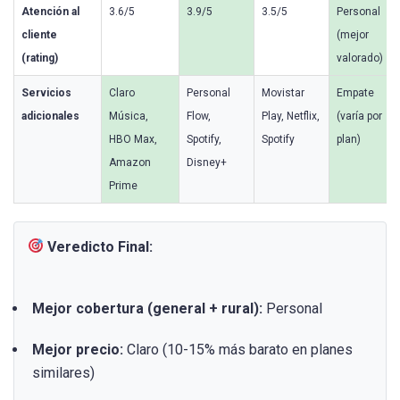
Atención al
3.6/5
3.9/5
3.5/5
Personal
cliente
(mejor
(rating)
valorado)
Servicios
Claro
Personal
Movistar
Empate
adicionales
Música,
Flow,
Play, Netflix,
(varía por
HBO Max,
Spotify,
Spotify
plan)
Amazon
Disney+
Prime
Veredicto Final:
Mejor cobertura (general + rural):
Personal
Mejor precio:
Claro (10-15% más barato en planes
similares)