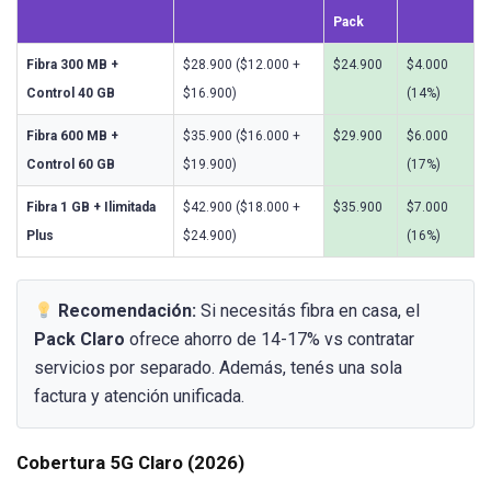
Pack
Fibra 300 MB +
$28.900 ($12.000 +
$24.900
$4.000
Control 40 GB
$16.900)
(14%)
Fibra 600 MB +
$35.900 ($16.000 +
$29.900
$6.000
Control 60 GB
$19.900)
(17%)
Fibra 1 GB + Ilimitada
$42.900 ($18.000 +
$35.900
$7.000
Plus
$24.900)
(16%)
Recomendación:
Si necesitás fibra en casa, el
Pack Claro
ofrece ahorro de 14-17% vs contratar
servicios por separado. Además, tenés una sola
factura y atención unificada.
Cobertura 5G Claro (2026)