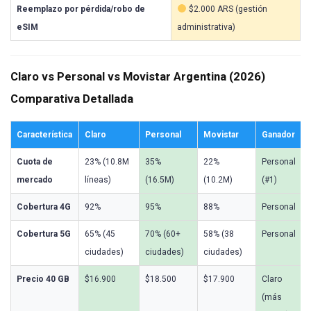
Reemplazo por pérdida/robo de
$2.000 ARS (gestión
eSIM
administrativa)
Claro vs Personal vs Movistar Argentina (2026)
Comparativa Detallada
Característica
Claro
Personal
Movistar
Ganador
Cuota de
23% (10.8M
35%
22%
Personal
mercado
líneas)
(16.5M)
(10.2M)
(#1)
Cobertura 4G
92%
95%
88%
Personal
Cobertura 5G
65% (45
70% (60+
58% (38
Personal
ciudades)
ciudades)
ciudades)
Precio 40 GB
$16.900
$18.500
$17.900
Claro
(más