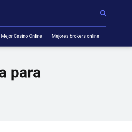
Mejor Casino Online
Mejores brokers online
va para