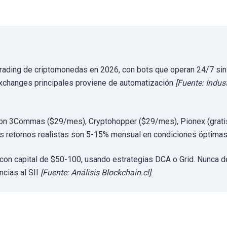
el trading de criptomonedas en 2026, con bots que operan 24/7 sin
xchanges principales proviene de automatización
[Fuente: Indus
son 3Commas ($29/mes), Cryptohopper ($29/mes), Pionex (gratis
s retornos realistas son 5-15% mensual en condiciones óptimas
n capital de $50-100, usando estrategias DCA o Grid. Nunca d
ncias al SII
[Fuente: Análisis Blockchain.cl]
.