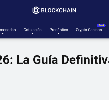
omonedas
Cotización
Pronóstico
Crypto Casinos
26: La Guía Definiti