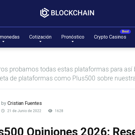
omonedas
Cotización
Pronóstico
Crypto Casinos
os probamos todas estas plataformas para así b
ta de plataformas como Plus500 sobre nuestra
by
Cristian Fuentes
21 de Junio de 2022
1628
s500 Opiniones 2026: Res