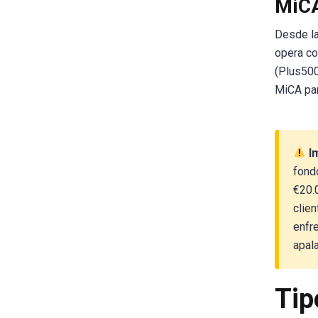
MiCA
Desde l
opera co
(Plus500
MiCA par
Im
fond
€20.0
clie
enfre
apal
Tip