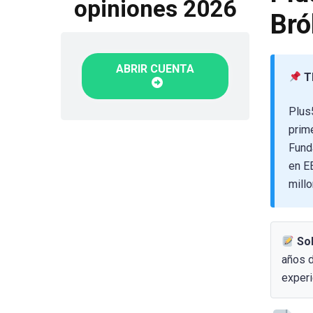
opiniones 2026
Bró
ABRIR CUENTA
T
Plus
prime
Fund
en E
mill
Sob
años d
experi