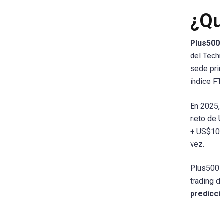
¿Qu
Plus500
del Tech
sede pri
índice F
En 2025,
neto de 
+ US$100
vez.
Plus500 
trading 
predicc