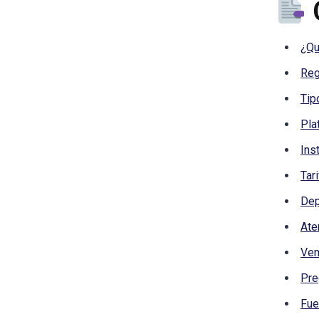
¿Qu
Reg
Tip
Pla
Ins
Tar
Dep
Ate
Ven
Pre
Fue