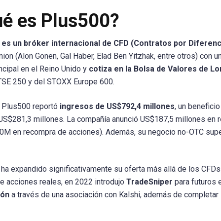
é es Plus500?
 es un bróker internacional de CFD (Contratos por Diferenc
nion (Alon Gonen, Gal Haber, Elad Ben Yitzhak, entre otros) con u
ncipal en el Reino Unido y
cotiza en la Bolsa de Valores de Lo
TSE 250 y del STOXX Europe 600.
 Plus500 reportó
ingresos de US$792,4 millones
, un benefici
US$281,3 millones. La compañía anunció US$187,5 millones en 
M en recompra de acciones). Además, su negocio no-OTC super
ha expandido significativamente su oferta más allá de los CFDs
de acciones reales, en 2022 introdujo
TradeSniper
para futuros 
ión
a través de una asociación con Kalshi, además de completar l