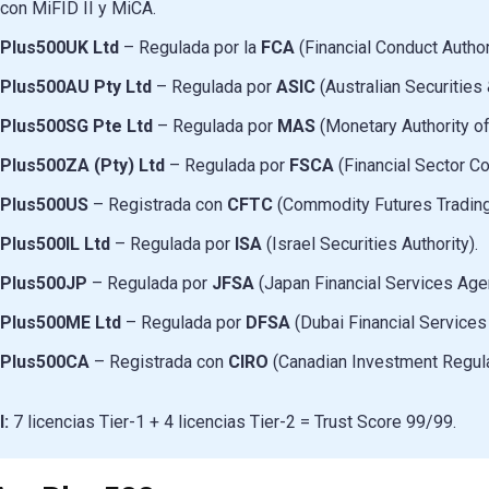
con MiFID II y MiCA.
Plus500UK Ltd
– Regulada por la
FCA
(Financial Conduct Author
Plus500AU Pty Ltd
– Regulada por
ASIC
(Australian Securitie
Plus500SG Pte Ltd
– Regulada por
MAS
(Monetary Authority o
Plus500ZA (Pty) Ltd
– Regulada por
FSCA
(Financial Sector Co
Plus500US
– Registrada con
CFTC
(Commodity Futures Trading 
Plus500IL Ltd
– Regulada por
ISA
(Israel Securities Authority).
Plus500JP
– Regulada por
JFSA
(Japan Financial Services Age
Plus500ME Ltd
– Regulada por
DFSA
(Dubai Financial Services 
Plus500CA
– Registrada con
CIRO
(Canadian Investment Regula
l:
7 licencias Tier-1 + 4 licencias Tier-2 = Trust Score 99/99.