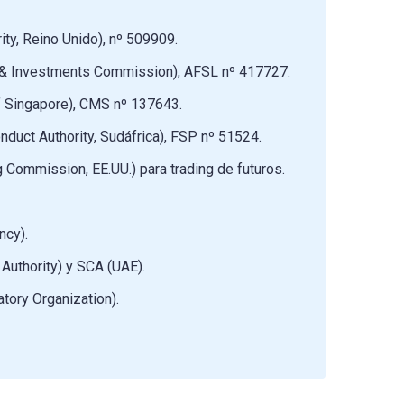
ity, Reino Unido), nº 509909.
s & Investments Commission), AFSL nº 417727.
f Singapore), CMS nº 137643.
nduct Authority, Sudáfrica), FSP nº 51524.
Commission, EE.UU.) para trading de futuros.
ncy).
Authority) y SCA (UAE).
tory Organization).