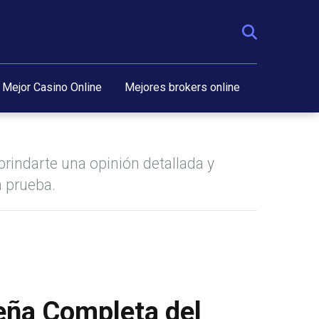
Mejor Casino Online
Mejores brokers online
rindarte una opinión detallada y
 prueba.
eña Completa del