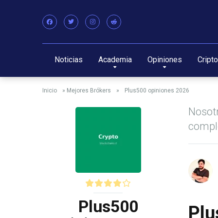
Noticias
Academia
Opiniones
Cript
Inicio
»
Mejores Brókers
»
Plus500 opiniones 2026
Nosotr
comple
Plus500
Plu