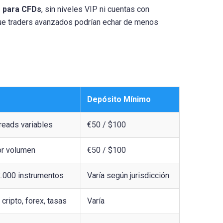
r para CFDs
, sin niveles VIP ni cuentas con
unque traders avanzados podrían echar de menos
Depósito Mínimo
reads variables
€50 / $100
or volumen
€50 / $100
2.000 instrumentos
Varía según jurisdicción
cripto, forex, tasas
Varía