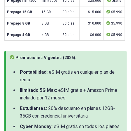
Prepago Ilimitado
Ilimitados
30 días
$25.000
Gratis
Prepago 15 GB
15 GB
30 días
$15.000
$5.990
Prepago 8 GB
8 GB
30 días
$10.000
$5.990
Prepago 4 GB
4 GB
30 días
$6.000
$5.990
Promociones Vigentes (2026):
Portabilidad:
eSIM gratis en cualquier plan de
renta
Ilimitado 5G Max:
eSIM gratis + Amazon Prime
incluido por 12 meses
Estudiantes:
20% descuento en planes 12GB-
35GB con credencial universitaria
Cyber Monday:
eSIM gratis en todos los planes