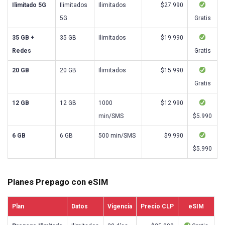
Ilimitado 5G
Ilimitados
Ilimitados
$27.990
5G
Gratis
35 GB +
35 GB
Ilimitados
$19.990
Redes
Gratis
20 GB
20 GB
Ilimitados
$15.990
Gratis
12 GB
12 GB
1000
$12.990
min/SMS
$5.990
6 GB
6 GB
500 min/SMS
$9.990
$5.990
Planes Prepago con eSIM
Plan
Datos
Vigencia
Precio CLP
eSIM