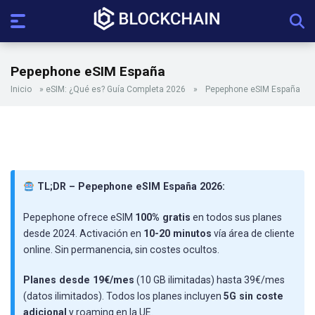
Pepephone eSIM España
Inicio
»
eSIM: ¿Qué es? Guía Completa 2026
»
Pepephone eSIM España
TL;DR – Pepephone eSIM España 2026:
Pepephone ofrece eSIM
100% gratis
en todos sus planes
desde 2024. Activación en
10-20 minutos
vía área de cliente
online. Sin permanencia, sin costes ocultos.
Planes desde 19€/mes
(10 GB ilimitadas) hasta 39€/mes
(datos ilimitados). Todos los planes incluyen
5G sin coste
adicional
y roaming en la UE.