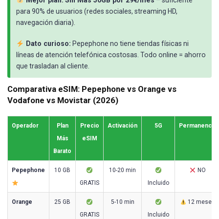
Mejor plan:
Sin Más 50GB por 29€/mes
– suficiente
para 90% de usuarios (redes sociales, streaming HD,
navegación diaria).
Dato curioso:
Pepephone no tiene tiendas físicas ni
líneas de atención telefónica costosas. Todo online = ahorro
que trasladan al cliente.
Comparativa eSIM: Pepephone vs Orange vs
Vodafone vs Movistar (2026)
Operador
Plan
Precio
Activación
5G
Permanencia
Más
eSIM
Barato
Pepephone
10 GB
10-20 min
NO
GRATIS
Incluido
Orange
25 GB
5-10 min
12 meses
GRATIS
Incluido