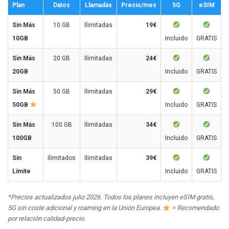
Plan
Datos
Llamadas
Precio/mes
5G
eSIM
Sin Más
10 GB
Ilimitadas
19€
10GB
Incluido
GRATIS
Sin Más
20 GB
Ilimitadas
24€
20GB
Incluido
GRATIS
Sin Más
50 GB
Ilimitadas
29€
50GB
Incluido
GRATIS
Sin Más
100 GB
Ilimitadas
34€
100GB
Incluido
GRATIS
Sin
Ilimitados
Ilimitadas
39€
Límite
Incluido
GRATIS
*Precios actualizados julio 2026. Todos los planes incluyen eSIM gratis,
5G sin coste adicional y roaming en la Unión Europea.
= Recomendado
por relación calidad-precio.