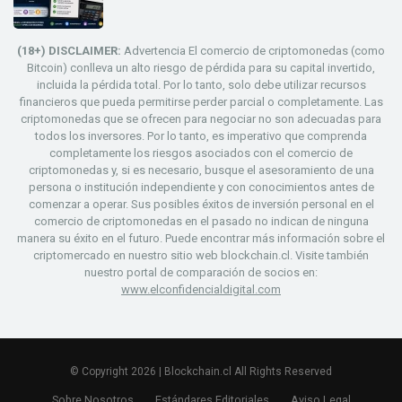
(18+) DISCLAIMER:
Advertencia El comercio de criptomonedas (como
Bitcoin) conlleva un alto riesgo de pérdida para su capital invertido,
incluida la pérdida total. Por lo tanto, solo debe utilizar recursos
financieros que pueda permitirse perder parcial o completamente. Las
criptomonedas que se ofrecen para negociar no son adecuadas para
todos los inversores. Por lo tanto, es imperativo que comprenda
completamente los riesgos asociados con el comercio de
criptomonedas y, si es necesario, busque el asesoramiento de una
persona o institución independiente y con conocimientos antes de
comenzar a operar. Sus posibles éxitos de inversión personal en el
comercio de criptomonedas en el pasado no indican de ninguna
manera su éxito en el futuro. Puede encontrar más información sobre el
criptomercado en nuestro sitio web blockchain.cl. Visite también
nuestro portal de comparación de socios en:
www.elconfidencialdigital.com
© Copyright 2026 | Blockchain.cl All Rights Reserved
Sobre Nosotros
Estándares Editoriales
Aviso Legal