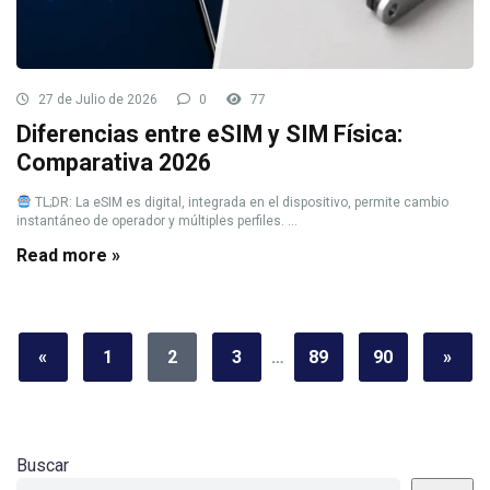
27 de Julio de 2026
0
77
Diferencias entre eSIM y SIM Física:
Comparativa 2026
TL;DR: La eSIM es digital, integrada en el dispositivo, permite cambio
instantáneo de operador y múltiples perfiles. ...
Read more »
«
1
2
3
…
89
90
»
Buscar