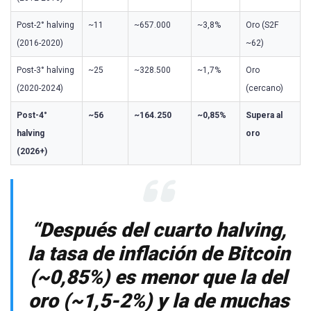
Post-2° halving
~11
~657.000
~3,8%
Oro (S2F
(2016-2020)
~62)
Post-3° halving
~25
~328.500
~1,7%
Oro
(2020-2024)
(cercano)
Post-4°
~56
~164.250
~0,85%
Supera al
halving
oro
(2026+)
“Después del cuarto halving,
la tasa de inflación de Bitcoin
(~0,85%) es menor que la del
oro (~1,5-2%) y la de muchas