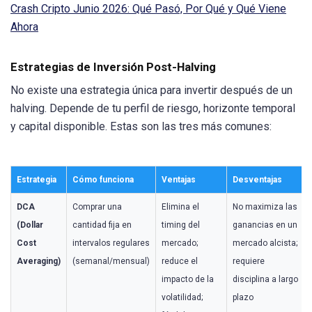
Crash Cripto Junio 2026: Qué Pasó, Por Qué y Qué Viene
Ahora
Estrategias de Inversión Post-Halving
No existe una estrategia única para invertir después de un
halving. Depende de tu perfil de riesgo, horizonte temporal
y capital disponible. Estas son las tres más comunes:
Estrategia
Cómo funciona
Ventajas
Desventajas
DCA
Comprar una
Elimina el
No maximiza las
(Dollar
cantidad fija en
timing del
ganancias en un
Cost
intervalos regulares
mercado;
mercado alcista;
Averaging)
(semanal/mensual)
reduce el
requiere
impacto de la
disciplina a largo
volatilidad;
plazo