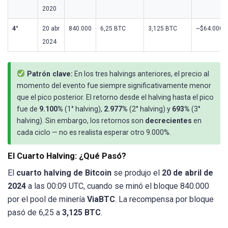
2020
4°
20 abr
840.000
6,25 BTC
3,125 BTC
~$64.000
2024
Patrón clave:
En los tres halvings anteriores, el precio al
momento del evento fue siempre significativamente menor
que el pico posterior. El retorno desde el halving hasta el pico
fue de
9.100%
(1° halving),
2.977%
(2° halving) y
693%
(3°
halving). Sin embargo, los retornos son
decrecientes
en
cada ciclo — no es realista esperar otro 9.000%.
El Cuarto Halving: ¿Qué Pasó?
El
cuarto halving de Bitcoin
se produjo el
20 de abril de
2024
a las 00:09 UTC, cuando se minó el bloque 840.000
por el pool de minería
ViaBTC
. La recompensa por bloque
pasó de 6,25 a
3,125 BTC
.