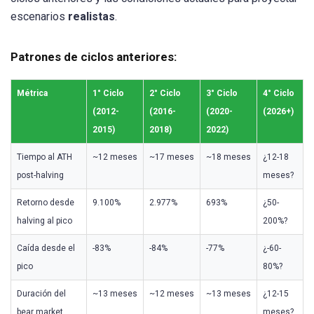
escenarios
realistas
.
Patrones de ciclos anteriores:
Métrica
1° Ciclo
2° Ciclo
3° Ciclo
4° Ciclo
(2012-
(2016-
(2020-
(2026+)
2015)
2018)
2022)
Tiempo al ATH
~12 meses
~17 meses
~18 meses
¿12-18
post-halving
meses?
Retorno desde
9.100%
2.977%
693%
¿50-
halving al pico
200%?
Caída desde el
-83%
-84%
-77%
¿-60-
pico
80%?
Duración del
~13 meses
~12 meses
~13 meses
¿12-15
bear market
meses?