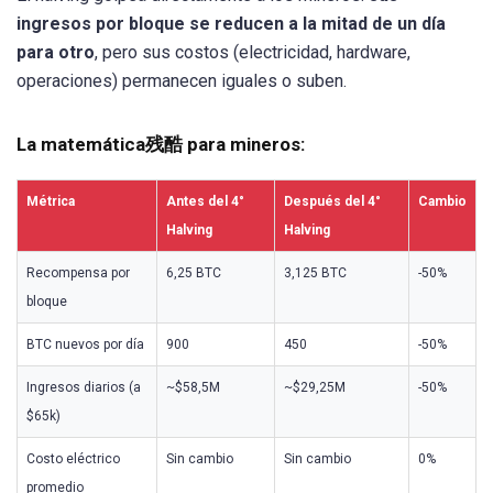
ingresos por bloque se reducen a la mitad de un día
para otro
, pero sus costos (electricidad, hardware,
operaciones) permanecen iguales o suben.
La matemática残酷 para mineros:
Métrica
Antes del 4°
Después del 4°
Cambio
Halving
Halving
Recompensa por
6,25 BTC
3,125 BTC
-50%
bloque
BTC nuevos por día
900
450
-50%
Ingresos diarios (a
~$58,5M
~$29,25M
-50%
$65k)
Costo eléctrico
Sin cambio
Sin cambio
0%
promedio