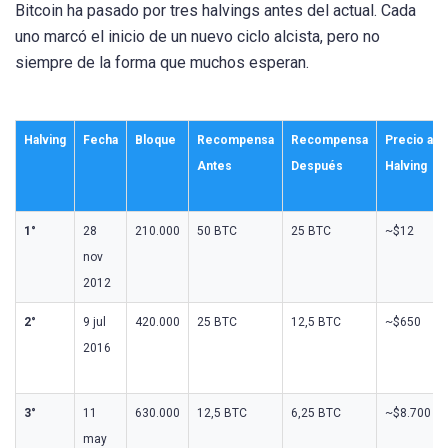
Bitcoin ha pasado por tres halvings antes del actual. Cada
uno marcó el inicio de un nuevo ciclo alcista, pero no
siempre de la forma que muchos esperan.
Halving
Fecha
Bloque
Recompensa
Recompensa
Precio al
Antes
Después
Halving
1°
28
210.000
50 BTC
25 BTC
~$12
nov
2012
2°
9 jul
420.000
25 BTC
12,5 BTC
~$650
2016
3°
11
630.000
12,5 BTC
6,25 BTC
~$8.700
may