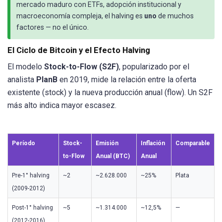
mercado maduro con ETFs, adopción institucional y
macroeconomía compleja, el halving es
uno
de muchos
factores — no el único.
El Ciclo de Bitcoin y el Efecto Halving
El modelo
Stock-to-Flow (S2F)
, popularizado por el
analista
PlanB
en 2019, mide la relación entre la oferta
existente (stock) y la nueva producción anual (flow). Un S2F
más alto indica mayor escasez.
Período
Stock-
Emisión
Inflación
Comparable
to-Flow
Anual (BTC)
Anual
Pre-1° halving
~2
~2.628.000
~25%
Plata
(2009-2012)
Post-1° halving
~5
~1.314.000
~12,5%
—
(2012-2016)