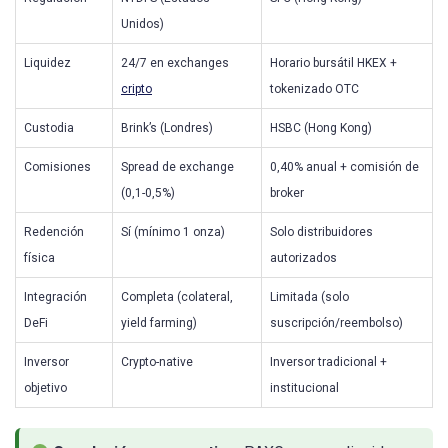
Unidos)
Liquidez
24/7 en exchanges
Horario bursátil HKEX +
cripto
tokenizado OTC
Custodia
Brink’s (Londres)
HSBC (Hong Kong)
Comisiones
Spread de exchange
0,40% anual + comisión de
(0,1-0,5%)
broker
Redención
Sí (mínimo 1 onza)
Solo distribuidores
física
autorizados
Integración
Completa (colateral,
Limitada (solo
DeFi
yield farming)
suscripción/reembolso)
Inversor
Crypto-native
Inversor tradicional +
objetivo
institucional