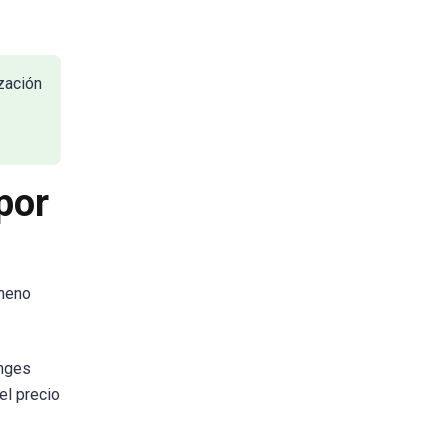
zación
por
ómeno
anges
el precio