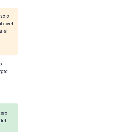
 solo
l nivel
a el
e
s
pto,
rero
del