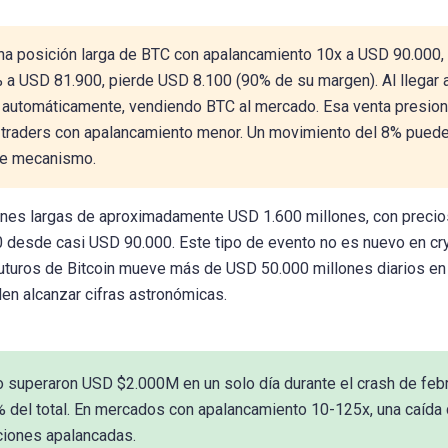
na posición larga de BTC con apalancamiento 10x a USD 90.000,
a USD 81.900, pierde USD 8.100 (90% de su margen). Al llegar a
n automáticamente, vendiendo BTC al mercado. Esa venta presion
ros traders con apalancamiento menor. Un movimiento del 8% pued
ste mecanismo.
iones largas de aproximadamente USD 1.600 millones, con precio
esde casi USD 90.000. Este tipo de evento no es nuevo en cry
futuros de Bitcoin mueve más de USD 50.000 millones diarios en
den alcanzar cifras astronómicas.
o superaron USD $2.000M en un solo día durante el crash de feb
 del total. En mercados con apalancamiento 10-125x, una caída 
iones apalancadas.