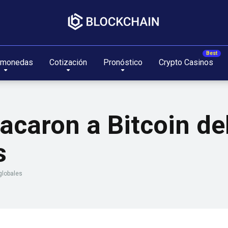
omonedas
Cotización
Pronóstico
Crypto Casinos
acaron a Bitcoin de
s
globales