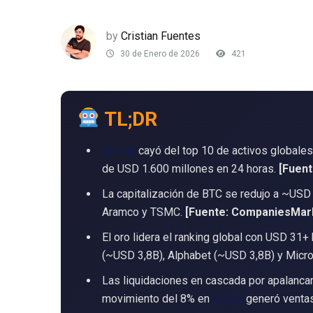
by
Cristian Fuentes
30 de Enero de 2026
421
TL;DR
Bitcoin
cayó del top 10 de activos globales
de USD 1.600 millones en 24 horas.
[Fuent
La capitalización de BTC se redujo a ~USD 
Aramco y TSMC.
[Fuente: CompaniesMar
El oro lidera el ranking global con USD 31+
(~USD 3,8B), Alphabet (~USD 3,8B) y Micr
Las liquidaciones en cascada por apalancam
movimiento del 8% en
precio
generó ventas