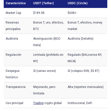
Característica
USDT (Tether)
USDC (Circle)
Market Cap
$189.5B
$60B+
Reservas
Bonos T, oro, efectivo,
Bonos T, efectivo, money
principales
BTC
market
Auditoría
Atestiguación (BDO
Auditoría (Deloitte)
Italia)
Regulación
Limitada (prohibido en
Regulado (BitLicense NY,
NY)
MiCA)
Despegue
Sí (varias veces)
Sí (colapso SVB, $0.87)
histórico
Transparencia
Mejorando, pero
Alta (reportes mensuales)
limitada
Uso principal
Trading
crypto global
Institucional, DeFi