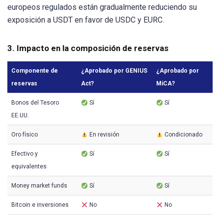
europeos regulados están gradualmente reduciendo su
exposición a USDT en favor de USDC y EURC.
3. Impacto en la composición de reservas
Componente de
¿Aprobado por GENIUS
¿Aprobado por
reservas
Act?
MiCA?
Bonos del Tesoro
Sí
Sí
EE.UU.
Oro físico
En revisión
Condicionado
Efectivo y
Sí
Sí
equivalentes
Money market funds
Sí
Sí
Bitcoin e inversiones
No
No