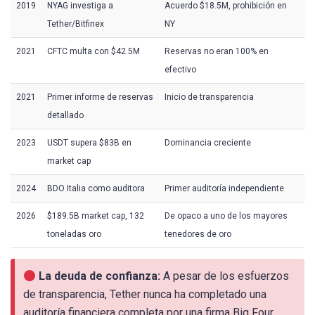
2019
NYAG investiga a
Acuerdo $18.5M, prohibición en
Tether/Bitfinex
NY
2021
CFTC multa con $42.5M
Reservas no eran 100% en
efectivo
2021
Primer informe de reservas
Inicio de transparencia
detallado
2023
USDT supera $83B en
Dominancia creciente
market cap
2024
BDO Italia como auditora
Primer auditoría independiente
2026
$189.5B market cap, 132
De opaco a uno de los mayores
toneladas oro
tenedores de oro
La deuda de confianza:
A pesar de los esfuerzos
de transparencia, Tether nunca ha completado una
auditoría financiera completa por una firma Big Four.