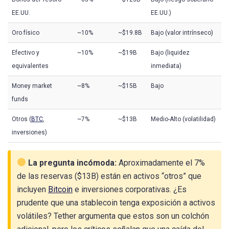
EE.UU.
EE.UU.)
Oro físico
~10%
~$19.8B
Bajo (valor intrínseco)
Efectivo y
~10%
~$19B
Bajo (liquidez
equivalentes
inmediata)
Money market
~8%
~$15B
Bajo
funds
Otros (
BTC
,
~7%
~$13B
Medio-Alto (volatilidad)
inversiones)
La pregunta incómoda:
Aproximadamente el 7%
de las reservas ($13B) están en activos “otros” que
incluyen
Bitcoin
e inversiones corporativas. ¿Es
prudente que una stablecoin tenga exposición a activos
volátiles? Tether argumenta que estos son un colchón