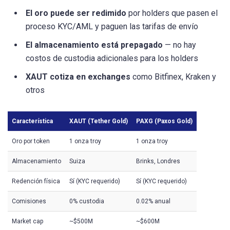
El oro puede ser redimido
por holders que pasen el
proceso KYC/AML y paguen las tarifas de envío
El almacenamiento está prepagado
— no hay
costos de custodia adicionales para los holders
XAUT cotiza en exchanges
como Bitfinex, Kraken y
otros
Característica
XAUT (Tether Gold)
PAXG (Paxos Gold)
Oro por token
1 onza troy
1 onza troy
Almacenamiento
Suiza
Brinks, Londres
Redención física
Sí (KYC requerido)
Sí (KYC requerido)
Comisiones
0% custodia
0.02% anual
Market cap
~$500M
~$600M