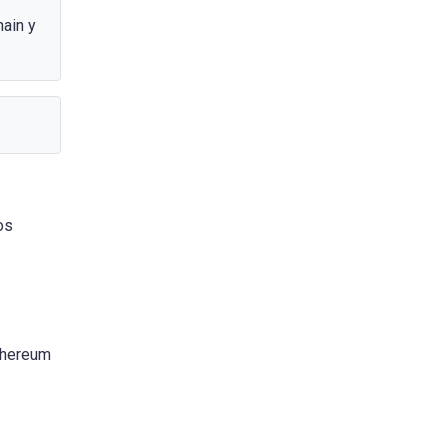
ain y
os
thereum