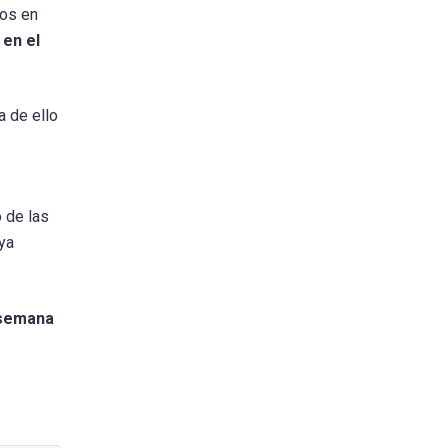
vos en
 en el
a de ello
s
 de las
ya
 semana