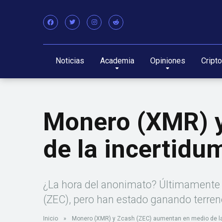
Noticias
Academia
Opiniones
Cript
Monero (XMR) y
de la incertidu
¿La hora del anonimato? Últimamente 
(ZEC), pero han estado ganando terren
Inicio
»
Monero (XMR) y Zcash (ZEC) aumentan en medio de la 