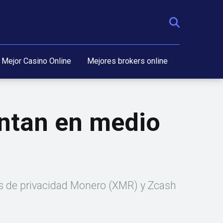
Mejor Casino Online
Mejores brokers online
ntan en medio
ns de privacidad Monero (XMR) y Zcash