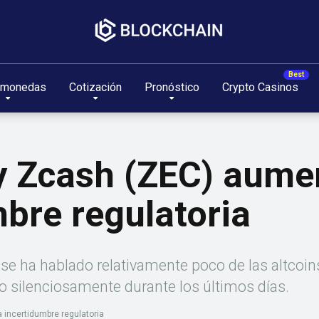
omonedas
Cotización
Pronóstico
Crypto Casinos
 Zcash (ZEC) aume
mbre regulatoria
se ha hablado relativamente poco de las altcoi
o silenciosamente durante los últimos días.
incertidumbre regulatoria