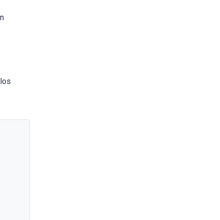
en
 los