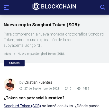
Nueva cripto Songbird Token (SGB):
Para comprender la nueva moneda criptográfica Songbird
Token, primero una explicación de la red
subyacente Songbird .
Inicio
»
Nueva cripto Songbird Token (SGB):
Altcoins
by
Cristian Fuentes
27 de Septiembre de 2021
0
4499
¿Token con potencial lucrativo?
Songbird Token (SGB)
se lanzó con éxito. ¿Dónde puedo