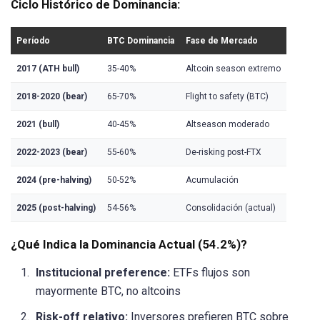
Ciclo Histórico de Dominancia:
Período
BTC Dominancia
Fase de Mercado
2017 (ATH bull)
35-40%
Altcoin season extremo
2018-2020 (bear)
65-70%
Flight to safety (BTC)
2021 (bull)
40-45%
Altseason moderado
2022-2023 (bear)
55-60%
De-risking post-FTX
2024 (pre-halving)
50-52%
Acumulación
2025 (post-halving)
54-56%
Consolidación (actual)
¿Qué Indica la Dominancia Actual (54.2%)?
Institucional preference:
ETFs flujos son
mayormente BTC, no altcoins
Risk-off relativo:
Inversores prefieren BTC sobre