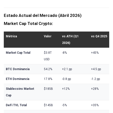
Estado Actual del Mercado (Abril 2026)
Market Cap Total Crypto:
Métrica
Valor
vs ATH (Q1
vs Q4 2025
2026)
Market Cap Total
$3.8T
-8%
+45%
USD
BTC Dominancia
54.2%
+2.1 pp
+4.5 pp
ETH Dominancia
17.8%
-0.8 pp
-1.2 pp
Stablecoins Market
$185B
+12%
+28%
Cap
DeFi TVL Total
$145B
-5%
+35%