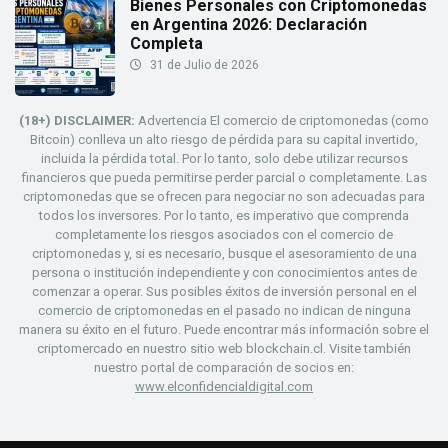
Bienes Personales con Criptomonedas
en Argentina 2026: Declaración
Completa
31 de Julio de 2026
(18+) DISCLAIMER:
Advertencia El comercio de criptomonedas (como
Bitcoin) conlleva un alto riesgo de pérdida para su capital invertido,
incluida la pérdida total. Por lo tanto, solo debe utilizar recursos
financieros que pueda permitirse perder parcial o completamente. Las
criptomonedas que se ofrecen para negociar no son adecuadas para
todos los inversores. Por lo tanto, es imperativo que comprenda
completamente los riesgos asociados con el comercio de
criptomonedas y, si es necesario, busque el asesoramiento de una
persona o institución independiente y con conocimientos antes de
comenzar a operar. Sus posibles éxitos de inversión personal en el
comercio de criptomonedas en el pasado no indican de ninguna
manera su éxito en el futuro. Puede encontrar más información sobre el
criptomercado en nuestro sitio web blockchain.cl. Visite también
nuestro portal de comparación de socios en:
www.elconfidencialdigital.com