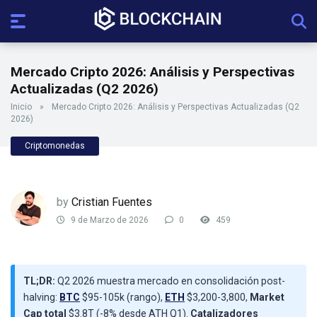
Mercado Cripto 2026: Análisis y Perspectivas
Actualizadas (Q2 2026)
Inicio
»
Mercado Cripto 2026: Análisis y Perspectivas Actualizadas (Q2
2026)
Criptomonedas
by
Cristian Fuentes
9 de Marzo de 2026
0
459
TL;DR:
Q2 2026 muestra mercado en consolidación post-
halving:
BTC
$95-105k (rango),
ETH
$3,200-3,800,
Market
Cap total
$3.8T (-8% desde ATH Q1).
Catalizadores