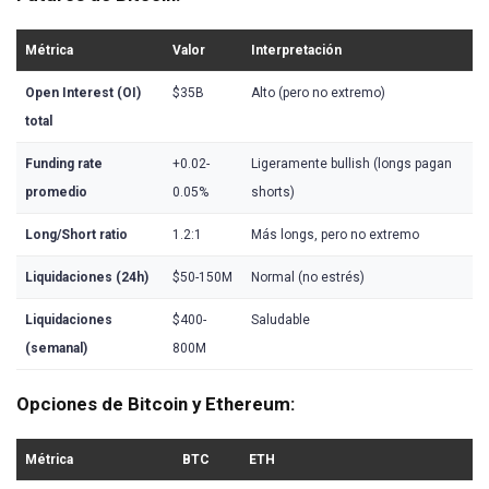
Métrica
Valor
Interpretación
Open Interest (OI)
$35B
Alto (pero no extremo)
total
Funding rate
+0.02-
Ligeramente bullish (longs pagan
promedio
0.05%
shorts)
Long/Short ratio
1.2:1
Más longs, pero no extremo
Liquidaciones (24h)
$50-150M
Normal (no estrés)
Liquidaciones
$400-
Saludable
(semanal)
800M
Opciones de Bitcoin y Ethereum:
Métrica
BTC
ETH