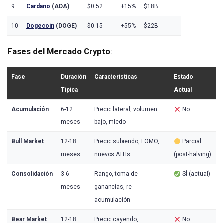
9
Cardano
(ADA)
$0.52
+15%
$18B
10
Dogecoin
(DOGE)
$0.15
+55%
$22B
Fases del Mercado Crypto:
Fase
Duración
Características
Estado
Típica
Actual
Acumulación
6-12
Precio lateral, volumen
No
meses
bajo, miedo
Bull Market
12-18
Precio subiendo, FOMO,
Parcial
meses
nuevos ATHs
(post-halving)
Consolidación
3-6
Rango, toma de
SÍ (actual)
meses
ganancias, re-
acumulación
Bear Market
12-18
Precio cayendo,
No