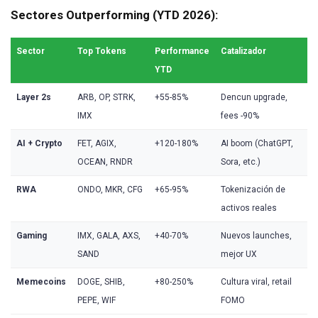
Sectores Outperforming (YTD 2026):
Sector
Top Tokens
Performance
Catalizador
YTD
Layer 2s
ARB, OP, STRK,
+55-85%
Dencun upgrade,
IMX
fees -90%
AI + Crypto
FET, AGIX,
+120-180%
AI boom (ChatGPT,
OCEAN, RNDR
Sora, etc.)
RWA
ONDO, MKR, CFG
+65-95%
Tokenización de
activos reales
Gaming
IMX, GALA, AXS,
+40-70%
Nuevos launches,
SAND
mejor UX
Memecoins
DOGE, SHIB,
+80-250%
Cultura viral, retail
PEPE, WIF
FOMO