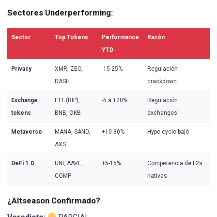
Sectores Underperforming:
Sector
Top Tokens
Performance
Razón
YTD
Privacy
XMR, ZEC,
-15-25%
Regulación
DASH
crackdown
Exchange
FTT (RIP),
-5 a +20%
Regulación
tokens
BNB, OKB
exchanges
Metaverse
MANA, SAND,
+10-30%
Hype cycle bajó
AXS
DeFi 1.0
UNI, AAVE,
+5-15%
Competencia de L2s
COMP
nativas
¿Altseason Confirmado?