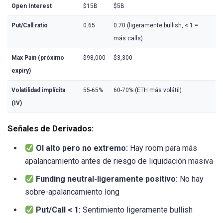
Open Interest
$15B
$5B
Put/Call ratio
0.65
0.70 (ligeramente bullish, < 1 =
más calls)
Max Pain (próximo
$98,000
$3,300
expiry)
Volatilidad implícita
55-65%
60-70% (ETH más volátil)
(IV)
Señales de Derivados:
OI alto pero no extremo:
Hay room para más
apalancamiento antes de riesgo de liquidación masiva
Funding neutral-ligeramente positivo:
No hay
sobre-apalancamiento long
Put/Call < 1:
Sentimiento ligeramente bullish