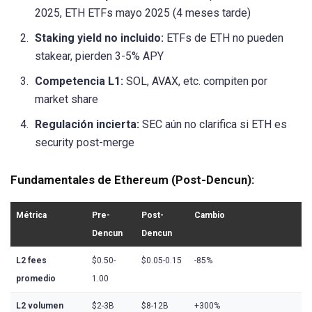
2025, ETH ETFs mayo 2025 (4 meses tarde)
Staking yield no incluido:
ETFs de ETH no pueden
stakear, pierden 3-5% APY
Competencia L1:
SOL, AVAX, etc. compiten por
market share
Regulación incierta:
SEC aún no clarifica si ETH es
security post-merge
Fundamentales de Ethereum (Post-Dencun):
Métrica
Pre-
Post-
Cambio
Dencun
Dencun
L2 fees
$0.50-
$0.05-0.15
-85%
promedio
1.00
L2 volumen
$2-3B
$8-12B
+300%