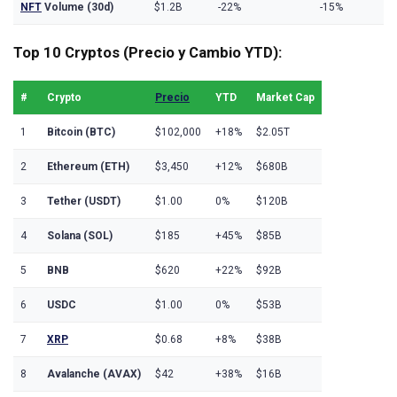
NFT
Volume (30d)
$1.2B
-22%
-15%
Top 10 Cryptos (Precio y Cambio YTD):
#
Crypto
Precio
YTD
Market Cap
1
Bitcoin (BTC)
$102,000
+18%
$2.05T
2
Ethereum (ETH)
$3,450
+12%
$680B
3
Tether (USDT)
$1.00
0%
$120B
4
Solana (SOL)
$185
+45%
$85B
5
BNB
$620
+22%
$92B
6
USDC
$1.00
0%
$53B
7
XRP
$0.68
+8%
$38B
8
Avalanche (AVAX)
$42
+38%
$16B