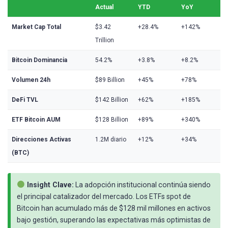
Actual
YTD
YoY
Market Cap Total
$3.42
+28.4%
+142%
Trillion
Bitcoin Dominancia
54.2%
+3.8%
+8.2%
Volumen 24h
$89 Billion
+45%
+78%
DeFi TVL
$142 Billion
+62%
+185%
ETF Bitcoin AUM
$128 Billion
+89%
+340%
Direcciones Activas
1.2M diario
+12%
+34%
(BTC)
Insight Clave:
La adopción institucional continúa siendo
el principal catalizador del mercado. Los ETFs spot de
Bitcoin han acumulado más de $128 mil millones en activos
bajo gestión, superando las expectativas más optimistas de