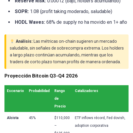
Reserve Risk:
0.00012 (bajo, holders acumulando)
SOPR:
1.08 (profit taking moderado, saludable)
HODL Waves:
68% de supply no ha movido en 1+ año
Análisis:
Las métricas on-chain sugieren un mercado
saludable, sin señales de sobrecompra extrema. Los holders
a largo plazo continúan acumulando, mientras que los
traders de corto plazo toman profits de manera ordenada.
Proyección Bitcoin Q3-Q4 2026
Escenario
Probabilidad
Rango
Catalizadores
de
Precio
Alcista
45%
$110,000
ETF inflows récord, Fed dovish,
–
adoption corporativa