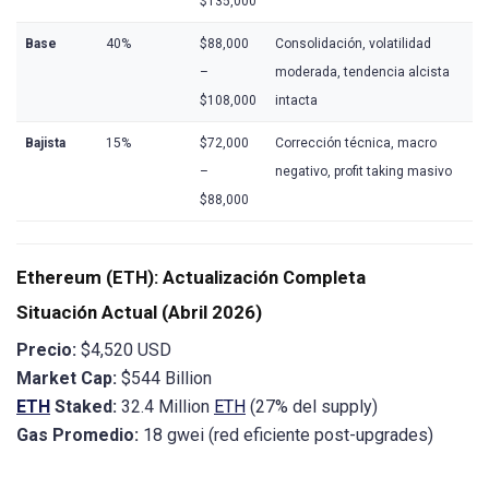
$135,000
Base
40%
$88,000
Consolidación, volatilidad
–
moderada, tendencia alcista
$108,000
intacta
Bajista
15%
$72,000
Corrección técnica, macro
–
negativo, profit taking masivo
$88,000
Ethereum (ETH): Actualización Completa
Situación Actual (Abril 2026)
Precio:
$4,520 USD
Market Cap:
$544 Billion
ETH
Staked:
32.4 Million
ETH
(27% del supply)
Gas Promedio:
18 gwei (red eficiente post-upgrades)