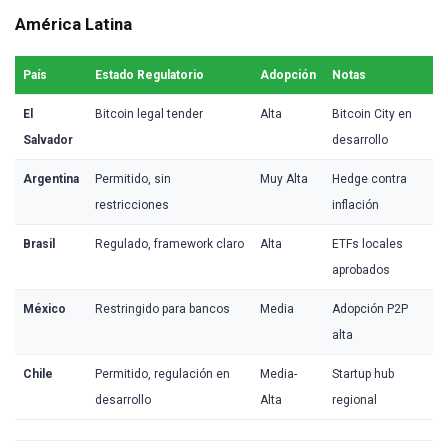
América Latina
País
Estado Regulatorio
Adopción
Notas
El
Bitcoin legal tender
Alta
Bitcoin City en
Salvador
desarrollo
Argentina
Permitido, sin
Muy Alta
Hedge contra
restricciones
inflación
Brasil
Regulado, framework claro
Alta
ETFs locales
aprobados
México
Restringido para bancos
Media
Adopción P2P
alta
Chile
Permitido, regulación en
Media-
Startup hub
desarrollo
Alta
regional