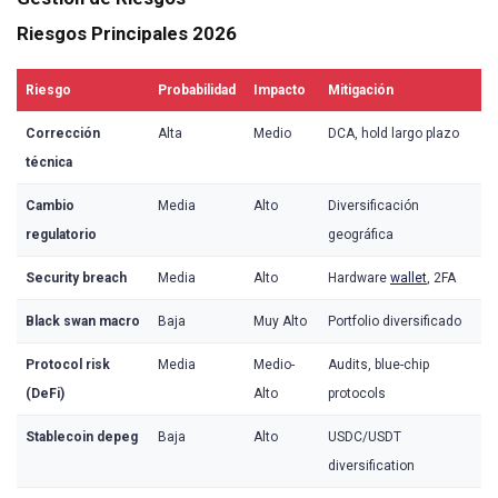
Riesgos Principales 2026
Riesgo
Probabilidad
Impacto
Mitigación
Corrección
Alta
Medio
DCA, hold largo plazo
técnica
Cambio
Media
Alto
Diversificación
regulatorio
geográfica
Security breach
Media
Alto
Hardware
wallet
, 2FA
Black swan macro
Baja
Muy Alto
Portfolio diversificado
Protocol risk
Media
Medio-
Audits, blue-chip
(DeFi)
Alto
protocols
Stablecoin depeg
Baja
Alto
USDC/USDT
diversification