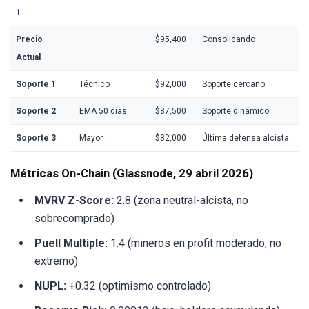
1
Precio
–
$95,400
Consolidando
Actual
Soporte 1
Técnico
$92,000
Soporte cercano
Soporte 2
EMA 50 días
$87,500
Soporte dinámico
Soporte 3
Mayor
$82,000
Última defensa alcista
Métricas On-Chain (Glassnode, 29 abril 2026)
MVRV Z-Score:
2.8 (zona neutral-alcista, no
sobrecomprado)
Puell Multiple:
1.4 (mineros en profit moderado, no
extremo)
NUPL:
+0.32 (optimismo controlado)