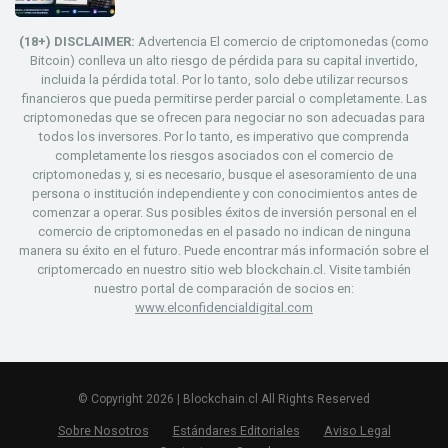
(18+) DISCLAIMER:
Advertencia El comercio de criptomonedas (como
Bitcoin) conlleva un alto riesgo de pérdida para su capital invertido,
incluida la pérdida total. Por lo tanto, solo debe utilizar recursos
financieros que pueda permitirse perder parcial o completamente. Las
criptomonedas que se ofrecen para negociar no son adecuadas para
todos los inversores. Por lo tanto, es imperativo que comprenda
completamente los riesgos asociados con el comercio de
criptomonedas y, si es necesario, busque el asesoramiento de una
persona o institución independiente y con conocimientos antes de
comenzar a operar. Sus posibles éxitos de inversión personal en el
comercio de criptomonedas en el pasado no indican de ninguna
manera su éxito en el futuro. Puede encontrar más información sobre el
criptomercado en nuestro sitio web blockchain.cl. Visite también
nuestro portal de comparación de socios en:
www.elconfidencialdigital.com
© Copyright 2026 | Blockchain.cl All Rights Reserved
Sobre Nosotros
Estándares Editoriales
Aviso Legal