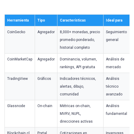
Herramienta
Tipo
Características
Ideal para
CoinGecko
Agregador
8,000+ monedas, precio
Seguimiento
promedio ponderado,
general
historial completo
CoinMarketCap
Agregador
Dominancia, volumen,
Análisis de
rankings, API gratuita
mercado
TradingView
Gráficos
Indicadores técnicos,
Análisis
alertas, dibujo,
técnico
comunidad
avanzado
Glassnode
On-chain
Métricas on-chain,
Análisis
MVRV, NUPL,
fundamental
direcciones activas
Blockchain.cl
Portal
Cotizaciones en
Inversores