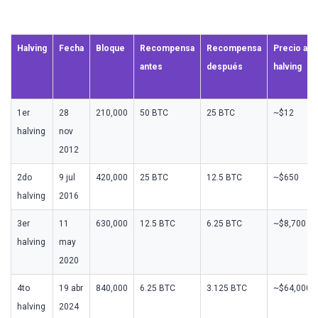
Halving
Fecha
Bloque
Recompensa
Recompensa
Precio al
antes
después
halving
1er
28
210,000
50 BTC
25 BTC
~$12
halving
nov
2012
2do
9 jul
420,000
25 BTC
12.5 BTC
~$650
halving
2016
3er
11
630,000
12.5 BTC
6.25 BTC
~$8,700
halving
may
2020
4to
19 abr
840,000
6.25 BTC
3.125 BTC
~$64,000
halving
2024