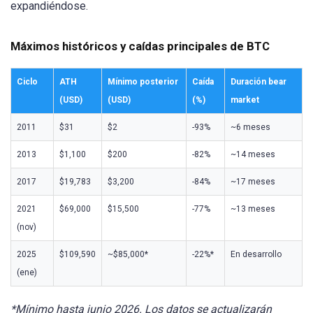
expandiéndose.
Máximos históricos y caídas principales de BTC
Ciclo
ATH
Mínimo posterior
Caída
Duración bear
(USD)
(USD)
(%)
market
2011
$31
$2
-93%
~6 meses
2013
$1,100
$200
-82%
~14 meses
2017
$19,783
$3,200
-84%
~17 meses
2021
$69,000
$15,500
-77%
~13 meses
(nov)
2025
$109,590
~$85,000*
-22%*
En desarrollo
(ene)
*Mínimo hasta junio 2026. Los datos se actualizarán