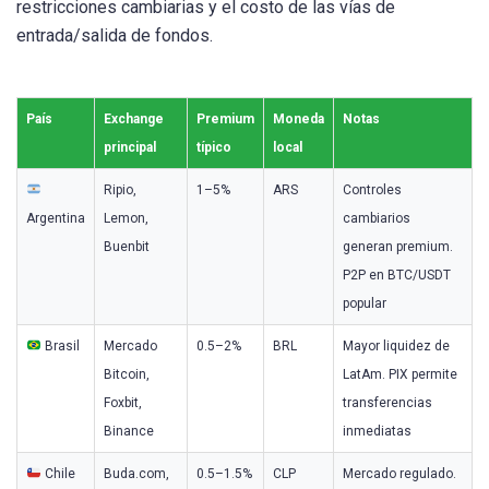
restricciones cambiarias y el costo de las vías de
entrada/salida de fondos.
País
Exchange
Premium
Moneda
Notas
principal
típico
local
Ripio,
1–5%
ARS
Controles
Argentina
Lemon,
cambiarios
Buenbit
generan premium.
P2P en BTC/USDT
popular
Brasil
Mercado
0.5–2%
BRL
Mayor liquidez de
Bitcoin,
LatAm. PIX permite
Foxbit,
transferencias
Binance
inmediatas
Chile
Buda.com,
0.5–1.5%
CLP
Mercado regulado.