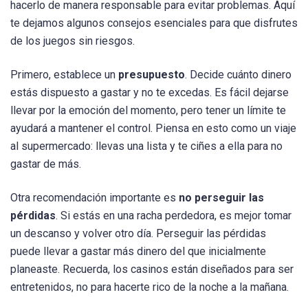
hacerlo de manera responsable para evitar problemas. Aquí
te dejamos algunos consejos esenciales para que disfrutes
de los juegos sin riesgos.
Primero, establece un
presupuesto
. Decide cuánto dinero
estás dispuesto a gastar y no te excedas. Es fácil dejarse
llevar por la emoción del momento, pero tener un límite te
ayudará a mantener el control. Piensa en esto como un viaje
al supermercado: llevas una lista y te ciñes a ella para no
gastar de más.
Otra recomendación importante es
no perseguir las
pérdidas
. Si estás en una racha perdedora, es mejor tomar
un descanso y volver otro día. Perseguir las pérdidas
puede llevar a gastar más dinero del que inicialmente
planeaste. Recuerda, los casinos están diseñados para ser
entretenidos, no para hacerte rico de la noche a la mañana.