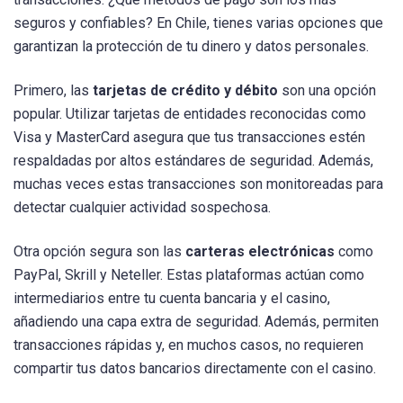
seguros y confiables? En Chile, tienes varias opciones que
garantizan la protección de tu dinero y datos personales.
Primero, las
tarjetas de crédito y débito
son una opción
popular. Utilizar tarjetas de entidades reconocidas como
Visa y MasterCard asegura que tus transacciones estén
respaldadas por altos estándares de seguridad. Además,
muchas veces estas transacciones son monitoreadas para
detectar cualquier actividad sospechosa.
Otra opción segura son las
carteras electrónicas
como
PayPal, Skrill y Neteller. Estas plataformas actúan como
intermediarios entre tu cuenta bancaria y el casino,
añadiendo una capa extra de seguridad. Además, permiten
transacciones rápidas y, en muchos casos, no requieren
compartir tus datos bancarios directamente con el casino.