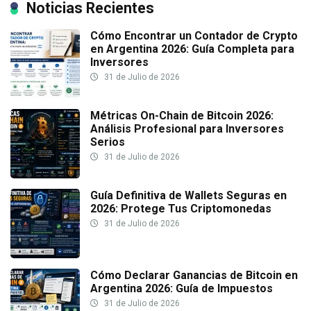
Noticias Recientes
Cómo Encontrar un Contador de Crypto
en Argentina 2026: Guía Completa para
Inversores
31 de Julio de 2026
Métricas On-Chain de Bitcoin 2026:
Análisis Profesional para Inversores
Serios
31 de Julio de 2026
Guía Definitiva de Wallets Seguras en
2026: Protege Tus Criptomonedas
31 de Julio de 2026
Cómo Declarar Ganancias de Bitcoin en
Argentina 2026: Guía de Impuestos
31 de Julio de 2026