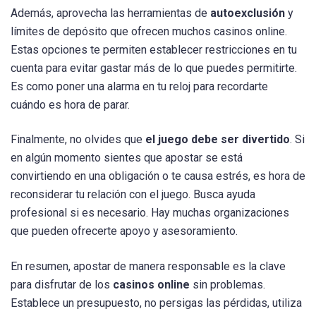
Además, aprovecha las herramientas de
autoexclusión
y
límites de depósito que ofrecen muchos casinos online.
Estas opciones te permiten establecer restricciones en tu
cuenta para evitar gastar más de lo que puedes permitirte.
Es como poner una alarma en tu reloj para recordarte
cuándo es hora de parar.
Finalmente, no olvides que
el juego debe ser divertido
. Si
en algún momento sientes que apostar se está
convirtiendo en una obligación o te causa estrés, es hora de
reconsiderar tu relación con el juego. Busca ayuda
profesional si es necesario. Hay muchas organizaciones
que pueden ofrecerte apoyo y asesoramiento.
En resumen, apostar de manera responsable es la clave
para disfrutar de los
casinos online
sin problemas.
Establece un presupuesto, no persigas las pérdidas, utiliza