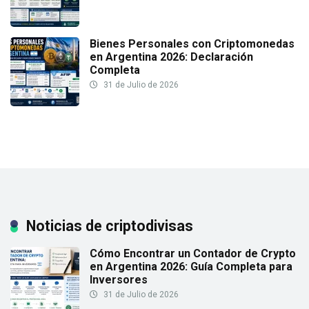
Bienes Personales con Criptomonedas
en Argentina 2026: Declaración
Completa
31 de Julio de 2026
Noticias de criptodivisas
Cómo Encontrar un Contador de Crypto
en Argentina 2026: Guía Completa para
Inversores
31 de Julio de 2026