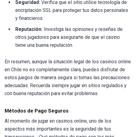
Seguridad:
Verifica que el sitio utilice tecnología de
encriptación SSL para proteger tus datos personales
y financieros.
Reputación:
Investiga las opiniones y reseñas de
otros jugadores para asegurarte de que el casino
tiene una buena reputación.
En resumen, aunque la situación legal de los casinos online
en Chile no es completamente clara, puedes disfrutar de
estos juegos de manera segura si tomas las precauciones
adecuadas. Recuerda siempre jugar en sitios regulados y
con buena reputación para evitar problemas.
Métodos de Pago Seguros
Al momento de jugar en casinos online, uno de los
aspectos más importantes es la seguridad de tus
transacciones. ¿Qué métodos de pago son los más