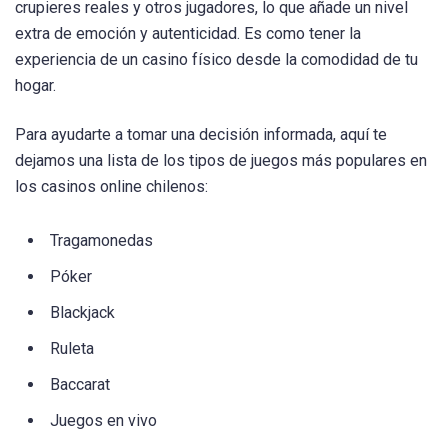
crupieres reales y otros jugadores, lo que añade un nivel
extra de emoción y autenticidad. Es como tener la
experiencia de un casino físico desde la comodidad de tu
hogar.
Para ayudarte a tomar una decisión informada, aquí te
dejamos una lista de los tipos de juegos más populares en
los casinos online chilenos:
Tragamonedas
Póker
Blackjack
Ruleta
Baccarat
Juegos en vivo