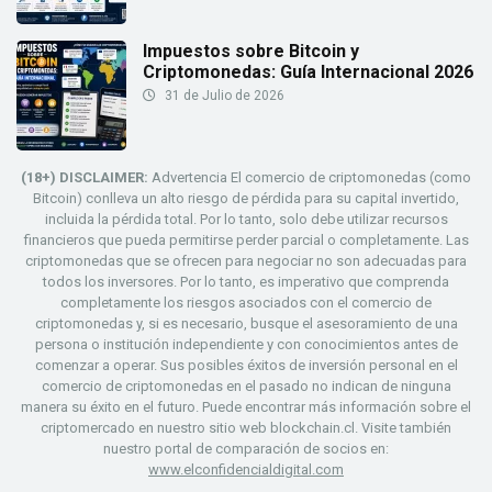
Impuestos sobre Bitcoin y
Criptomonedas: Guía Internacional 2026
31 de Julio de 2026
(18+) DISCLAIMER:
Advertencia El comercio de criptomonedas (como
Bitcoin) conlleva un alto riesgo de pérdida para su capital invertido,
incluida la pérdida total. Por lo tanto, solo debe utilizar recursos
financieros que pueda permitirse perder parcial o completamente. Las
criptomonedas que se ofrecen para negociar no son adecuadas para
todos los inversores. Por lo tanto, es imperativo que comprenda
completamente los riesgos asociados con el comercio de
criptomonedas y, si es necesario, busque el asesoramiento de una
persona o institución independiente y con conocimientos antes de
comenzar a operar. Sus posibles éxitos de inversión personal en el
comercio de criptomonedas en el pasado no indican de ninguna
manera su éxito en el futuro. Puede encontrar más información sobre el
criptomercado en nuestro sitio web blockchain.cl. Visite también
nuestro portal de comparación de socios en:
www.elconfidencialdigital.com