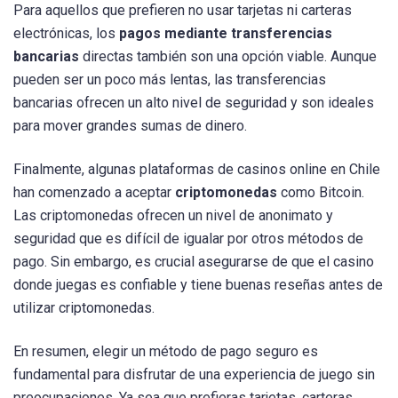
Para aquellos que prefieren no usar tarjetas ni carteras
electrónicas, los
pagos mediante transferencias
bancarias
directas también son una opción viable. Aunque
pueden ser un poco más lentas, las transferencias
bancarias ofrecen un alto nivel de seguridad y son ideales
para mover grandes sumas de dinero.
Finalmente, algunas plataformas de casinos online en Chile
han comenzado a aceptar
criptomonedas
como Bitcoin.
Las criptomonedas ofrecen un nivel de anonimato y
seguridad que es difícil de igualar por otros métodos de
pago. Sin embargo, es crucial asegurarse de que el casino
donde juegas es confiable y tiene buenas reseñas antes de
utilizar criptomonedas.
En resumen, elegir un método de pago seguro es
fundamental para disfrutar de una experiencia de juego sin
preocupaciones. Ya sea que prefieras tarjetas, carteras