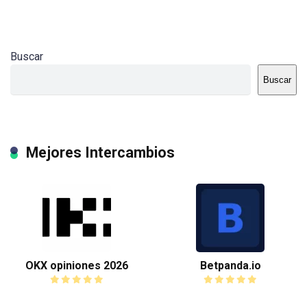
Buscar
Buscar
Mejores Intercambios
OKX opiniones 2026
Betpanda.io