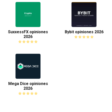
SuxxessFX opiniones
Bybit opiniones 2026
2026
Mega Dice opiniones
2026