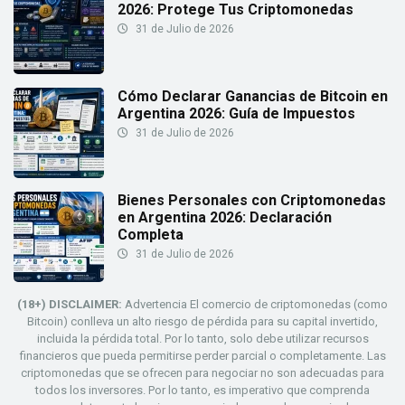
2026: Protege Tus Criptomonedas
31 de Julio de 2026
Cómo Declarar Ganancias de Bitcoin en
Argentina 2026: Guía de Impuestos
31 de Julio de 2026
Bienes Personales con Criptomonedas
en Argentina 2026: Declaración
Completa
31 de Julio de 2026
(18+) DISCLAIMER:
Advertencia El comercio de criptomonedas (como
Bitcoin) conlleva un alto riesgo de pérdida para su capital invertido,
incluida la pérdida total. Por lo tanto, solo debe utilizar recursos
financieros que pueda permitirse perder parcial o completamente. Las
criptomonedas que se ofrecen para negociar no son adecuadas para
todos los inversores. Por lo tanto, es imperativo que comprenda