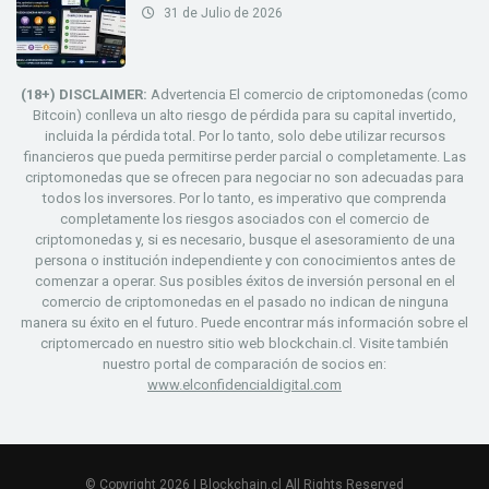
31 de Julio de 2026
(18+) DISCLAIMER:
Advertencia El comercio de criptomonedas (como
Bitcoin) conlleva un alto riesgo de pérdida para su capital invertido,
incluida la pérdida total. Por lo tanto, solo debe utilizar recursos
financieros que pueda permitirse perder parcial o completamente. Las
criptomonedas que se ofrecen para negociar no son adecuadas para
todos los inversores. Por lo tanto, es imperativo que comprenda
completamente los riesgos asociados con el comercio de
criptomonedas y, si es necesario, busque el asesoramiento de una
persona o institución independiente y con conocimientos antes de
comenzar a operar. Sus posibles éxitos de inversión personal en el
comercio de criptomonedas en el pasado no indican de ninguna
manera su éxito en el futuro. Puede encontrar más información sobre el
criptomercado en nuestro sitio web blockchain.cl. Visite también
nuestro portal de comparación de socios en:
www.elconfidencialdigital.com
© Copyright 2026 | Blockchain.cl All Rights Reserved