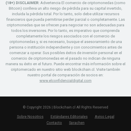
(18+) DISCLAIMER:
Advertencia El comercio de criptomonedas (como
Bitcoin) conlleva un alto riesgo de pérdida para su capital invertido,
incluida la pérdida total. Por lo tanto, solo debe utilizar recursos
financieros que pueda permitirse perder parcial o completamente. Las
criptomonedas que se ofrecen para negociar no son adecuadas para
todos los inversores. Por lo tanto, es imperativo que comprenda
completamente los riesgos asociados con el comercio de
criptomonedas y, si es necesario, busque el asesoramiento de una
persona o institución independiente y con conocimientos antes de
comenzar a operar. Sus posibles éxitos de inversión personal en el
comercio de criptomonedas en el pasado no indican de ninguna
manera su éxito en el futuro. Puede encontrar más información sobre el
criptomercado en nuestro sitio web blockchain.cl. Visite también
nuestro portal de comparación de socios en:
www.elconfidencialdigital.com
© Copyright 2026 | Blockchain.cl All Rights Reserved
Sobre Nosotros
Estándares Editoriales
Aviso Legal
Contacto
Sprachen