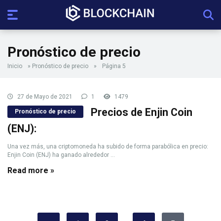
Pronóstico de precio
Inicio
»
Pronóstico de precio
»
Página 5
27 de Mayo de 2021
1
1479
Precios de Enjin Coin
Pronóstico de precio
(ENJ):
Una vez más, una criptomoneda ha subido de forma parabólica en precio:
Enjin Coin (ENJ) ha ganado alrededor ...
Read more »