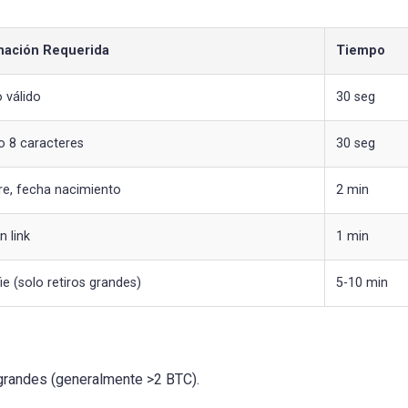
mación Requerida
Tiempo
 válido
30 seg
o 8 caracteres
30 seg
e, fecha nacimiento
2 min
n link
1 min
fie (solo retiros grandes)
5-10 min
 grandes (generalmente >2 BTC).