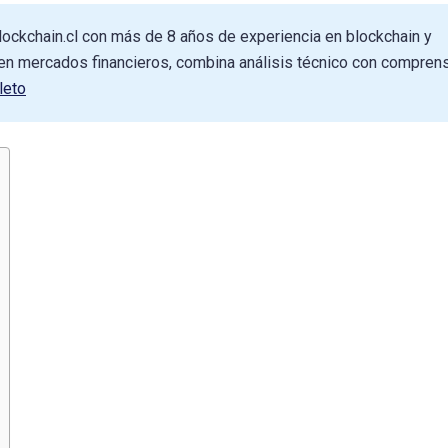
lockchain.cl con más de 8 años de experiencia en blockchain y
n mercados financieros, combina análisis técnico con compren
leto