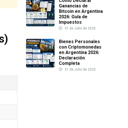
Cómo Declarar
Ganancias de
Bitcoin en Argentina
2026: Guía de
Impuestos
31 de Julio de 2026
s)
Bienes Personales
con Criptomonedas
en Argentina 2026:
Declaración
Completa
31 de Julio de 2026