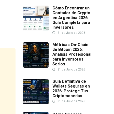
Cómo Encontrar un
Contador de Crypto
en Argentina 2026:
Guía Completa para
Inversores
31 de Julio de 2026
Métricas On-Chain
de Bitcoin 2026:
Análisis Profesional
para Inversores
Serios
31 de Julio de 2026
Guía Definitiva de
Wallets Seguras en
2026: Protege Tus
Criptomonedas
31 de Julio de 2026