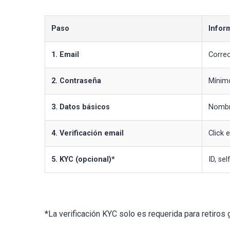
Paso
Infor
1. Email
Correo
2. Contraseña
Mínim
3. Datos básicos
Nombr
4. Verificación email
Click e
5. KYC (opcional)*
ID, sel
*La verificación KYC solo es requerida para retiros