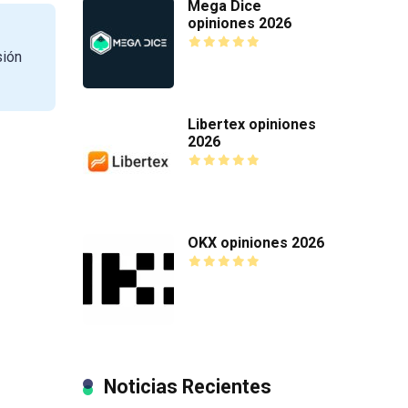
Mega Dice
opiniones 2026
sión
Libertex opiniones
2026
OKX opiniones 2026
Noticias Recientes