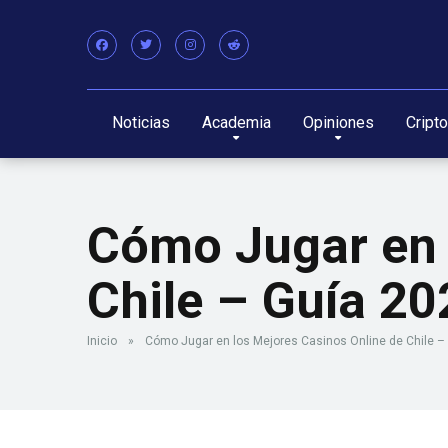
Noticias
Academia
Opiniones
Cript
Cómo Jugar en 
Chile – Guía 20
Inicio
»
Cómo Jugar en los Mejores Casinos Online de Chile –