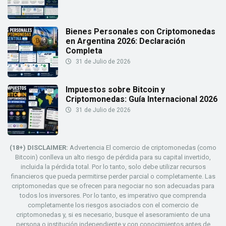
Bienes Personales con Criptomonedas
en Argentina 2026: Declaración
Completa
31 de Julio de 2026
Impuestos sobre Bitcoin y
Criptomonedas: Guía Internacional 2026
31 de Julio de 2026
(18+) DISCLAIMER:
Advertencia El comercio de criptomonedas (como
Bitcoin) conlleva un alto riesgo de pérdida para su capital invertido,
incluida la pérdida total. Por lo tanto, solo debe utilizar recursos
financieros que pueda permitirse perder parcial o completamente. Las
criptomonedas que se ofrecen para negociar no son adecuadas para
todos los inversores. Por lo tanto, es imperativo que comprenda
completamente los riesgos asociados con el comercio de
criptomonedas y, si es necesario, busque el asesoramiento de una
persona o institución independiente y con conocimientos antes de