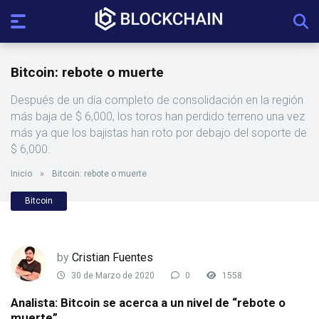
Bitcoin: rebote o muerte
Después de un día completo de consolidación en la región
más baja de $ 6,000, los toros han perdido terreno una vez
más ya que los bajistas han roto por debajo del soporte de
$ 6,000.
Inicio
»
Bitcoin: rebote o muerte
Bitcoin
by
Cristian Fuentes
30 de Marzo de 2020
0
1558
Analista: Bitcoin se acerca a un nivel de “rebote o
muerte”