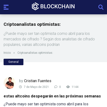
Criptoanalistas optimistas:
¿Puede mayo ser tan optimista como abril para los
mercados de cifrado ? Según dos analistas de cifrado
populares, varias altcoins podrían
Inicio
»
Criptoanalistas optimistas:
General
by
Cristian Fuentes
7 de Mayo de 2021
0
1144
estas altcoins despegarán en las próximas semanas
¿Puede mayo ser tan optimista como abril para los