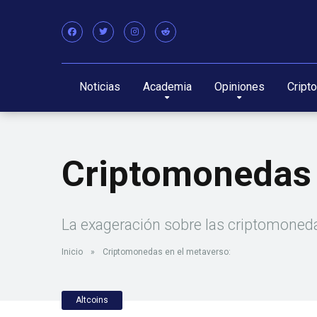
Noticias
Academia
Opiniones
Cript
Criptomonedas 
La exageración sobre las criptomonedas
Inicio
»
Criptomonedas en el metaverso:
Altcoins