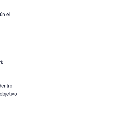
ún el
rk
dentro
 objetivo