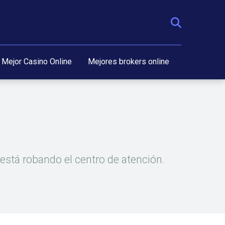
Mejor Casino Online
Mejores brokers online
está robando el centro de atención.