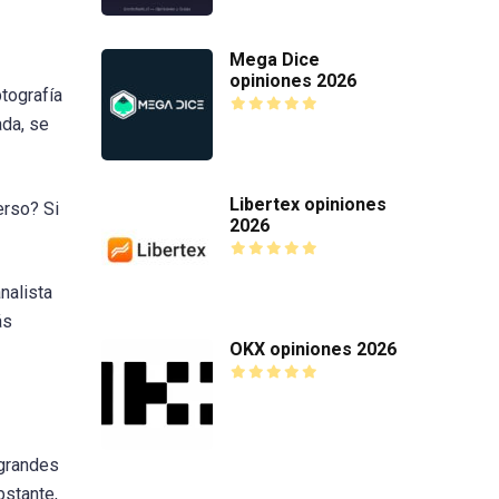
Mega Dice
opiniones 2026
tografía
ada, se
Libertex opiniones
erso? Si
2026
nalista
ás
OKX opiniones 2026
 grandes
bstante,