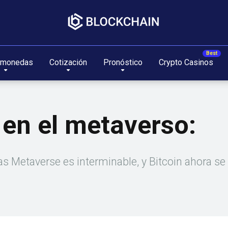
omonedas
Cotización
Pronóstico
Crypto Casinos
en el metaverso:
 Metaverse es interminable, y Bitcoin ahora se 