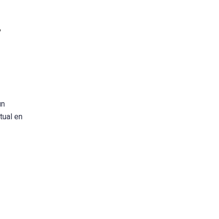
r
un
tual en