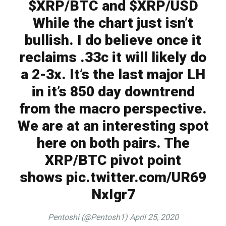
$XRP/BTC and $XRP/USD
While the chart just isn’t
bullish. I do believe once it
reclaims .33c it will likely do
a 2-3x. It’s the last major LH
in it’s 850 day downtrend
from the macro perspective.
We are at an interesting spot
here on both pairs. The
XRP/BTC pivot point
shows pic.twitter.com/UR69
NxIgr7
Pentoshi (@Pentosh1) April 25, 2020