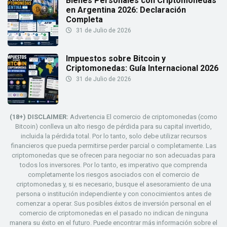
Bienes Personales con Criptomonedas
en Argentina 2026: Declaración
Completa
31 de Julio de 2026
Impuestos sobre Bitcoin y
Criptomonedas: Guía Internacional 2026
31 de Julio de 2026
(18+) DISCLAIMER:
Advertencia El comercio de criptomonedas (como
Bitcoin) conlleva un alto riesgo de pérdida para su capital invertido,
incluida la pérdida total. Por lo tanto, solo debe utilizar recursos
financieros que pueda permitirse perder parcial o completamente. Las
criptomonedas que se ofrecen para negociar no son adecuadas para
todos los inversores. Por lo tanto, es imperativo que comprenda
completamente los riesgos asociados con el comercio de
criptomonedas y, si es necesario, busque el asesoramiento de una
persona o institución independiente y con conocimientos antes de
comenzar a operar. Sus posibles éxitos de inversión personal en el
comercio de criptomonedas en el pasado no indican de ninguna
manera su éxito en el futuro. Puede encontrar más información sobre el