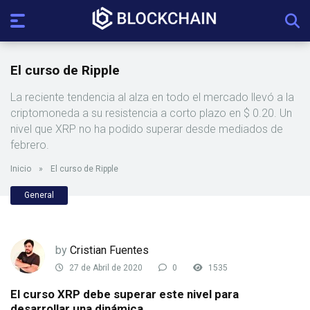
El curso de Ripple
La reciente tendencia al alza en todo el mercado llevó a la
criptomoneda a su resistencia a corto plazo en $ 0.20. Un
nivel que XRP no ha podido superar desde mediados de
febrero.
Inicio
»
El curso de Ripple
General
by
Cristian Fuentes
27 de Abril de 2020
0
1535
El curso XRP debe superar este nivel para
desarrollar una dinámica