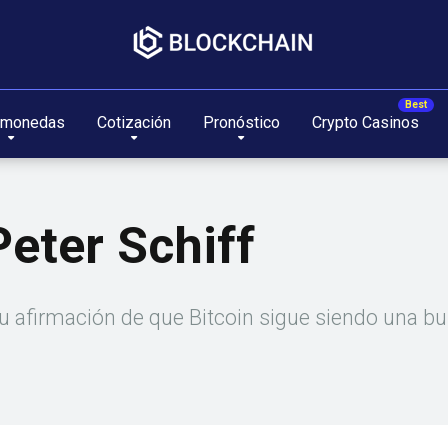
omonedas
Cotización
Pronóstico
Crypto Casinos
Peter Schiff
su afirmación de que Bitcoin sigue siendo una bu