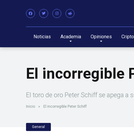
Noticias
Academia
Opiniones
Cript
El incorregible 
El toro de oro Peter Schiff se apega a 
Inicio
»
El incorregible Peter Schiff
General