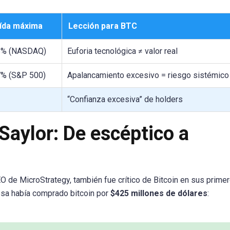
ída máxima
Lección para BTC
8% (NASDAQ)
Euforia tecnológica ≠ valor real
7% (S&P 500)
Apalancamiento excesivo = riesgo sistémico
“Confianza excesiva” de holders
 Saylor: De escéptico a
EO de MicroStrategy, también fue crítico de Bitcoin en sus prime
sa había comprado bitcoin por
$425 millones de dólares
: