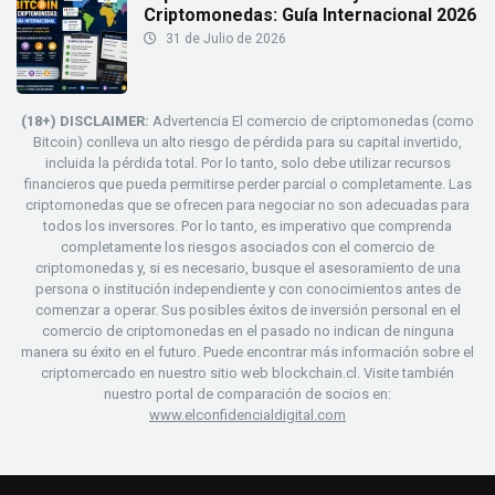
Criptomonedas: Guía Internacional 2026
31 de Julio de 2026
(18+) DISCLAIMER:
Advertencia El comercio de criptomonedas (como
Bitcoin) conlleva un alto riesgo de pérdida para su capital invertido,
incluida la pérdida total. Por lo tanto, solo debe utilizar recursos
financieros que pueda permitirse perder parcial o completamente. Las
criptomonedas que se ofrecen para negociar no son adecuadas para
todos los inversores. Por lo tanto, es imperativo que comprenda
completamente los riesgos asociados con el comercio de
criptomonedas y, si es necesario, busque el asesoramiento de una
persona o institución independiente y con conocimientos antes de
comenzar a operar. Sus posibles éxitos de inversión personal en el
comercio de criptomonedas en el pasado no indican de ninguna
manera su éxito en el futuro. Puede encontrar más información sobre el
criptomercado en nuestro sitio web blockchain.cl. Visite también
nuestro portal de comparación de socios en:
www.elconfidencialdigital.com