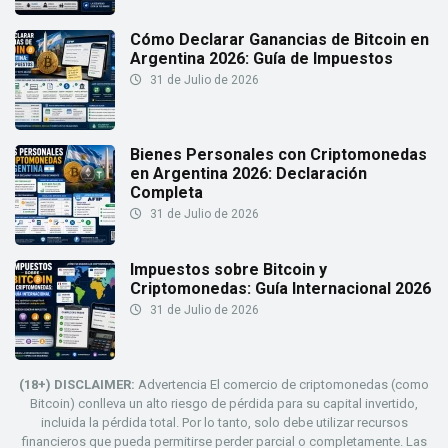
Cómo Declarar Ganancias de Bitcoin en
Argentina 2026: Guía de Impuestos
31 de Julio de 2026
Bienes Personales con Criptomonedas
en Argentina 2026: Declaración
Completa
31 de Julio de 2026
Impuestos sobre Bitcoin y
Criptomonedas: Guía Internacional 2026
31 de Julio de 2026
(18+) DISCLAIMER:
Advertencia El comercio de criptomonedas (como
Bitcoin) conlleva un alto riesgo de pérdida para su capital invertido,
incluida la pérdida total. Por lo tanto, solo debe utilizar recursos
financieros que pueda permitirse perder parcial o completamente. Las