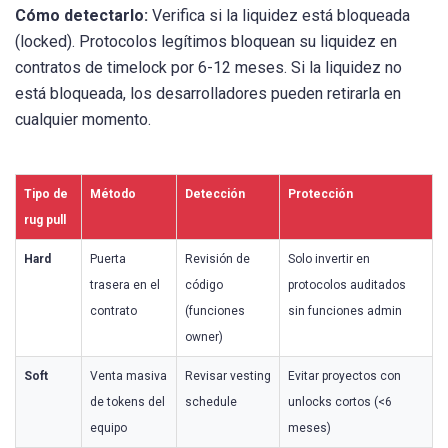
Cómo detectarlo:
Verifica si la liquidez está bloqueada
(locked). Protocolos legítimos bloquean su liquidez en
contratos de timelock por 6-12 meses. Si la liquidez no
está bloqueada, los desarrolladores pueden retirarla en
cualquier momento.
Tipo de
Método
Detección
Protección
rug pull
Hard
Puerta
Revisión de
Solo invertir en
trasera en el
código
protocolos auditados
contrato
(funciones
sin funciones admin
owner)
Soft
Venta masiva
Revisar vesting
Evitar proyectos con
de tokens del
schedule
unlocks cortos (<6
equipo
meses)