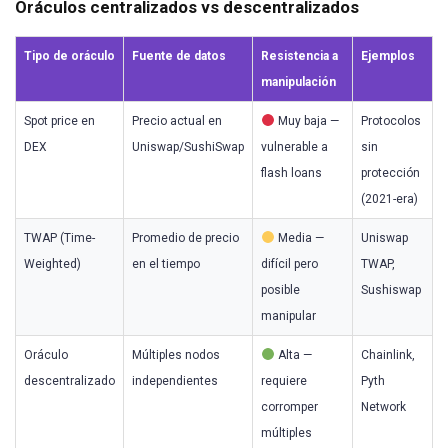
Oráculos centralizados vs descentralizados
Tipo de oráculo
Fuente de datos
Resistencia a
Ejemplos
manipulación
Spot price en
Precio actual en
Muy baja —
Protocolos
DEX
Uniswap/SushiSwap
vulnerable a
sin
flash loans
protección
(2021-era)
TWAP (Time-
Promedio de precio
Media —
Uniswap
Weighted)
en el tiempo
difícil pero
TWAP,
posible
Sushiswap
manipular
Oráculo
Múltiples nodos
Alta —
Chainlink,
descentralizado
independientes
requiere
Pyth
corromper
Network
múltiples