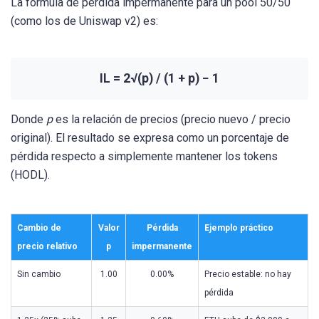
La fórmula de pérdida impermanente para un pool 50/50
(como los de Uniswap v2) es:
IL = 2√(p) / (1 + p) − 1
Donde
p
es la relación de precios (precio nuevo / precio
original). El resultado se expresa como un porcentaje de
pérdida respecto a simplemente mantener los tokens
(HODL).
Cambio de
Valor
Pérdida
Ejemplo práctico
precio relativo
p
impermanente
Sin cambio
1.00
0.00%
Precio estable: no hay
pérdida