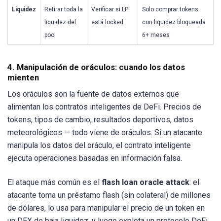
Liquidez
Retirar toda la
Verificar si LP
Solo comprar tokens
liquidez del
está locked
con liquidez bloqueada
pool
6+ meses
4. Manipulación de oráculos: cuando los datos
mienten
Los oráculos son la fuente de datos externos que
alimentan los contratos inteligentes de DeFi. Precios de
tokens, tipos de cambio, resultados deportivos, datos
meteorológicos — todo viene de oráculos. Si un atacante
manipula los datos del oráculo, el contrato inteligente
ejecuta operaciones basadas en información falsa.
El ataque más común es el
flash loan oracle attack
: el
atacante toma un préstamo flash (sin colateral) de millones
de dólares, lo usa para manipular el precio de un token en
un DEX de baja liquidez, y luego explota un protocolo DeFi