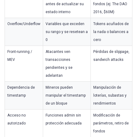
antes de actualizar su
fondos (ej: The DAO
estado interno
2016, $60M)
Overflow/Underflow
Variables que exceden
Tokens acuñados de
su rango y se resetean a
la nada o balances a
0
cero
Front-running /
Atacantes ven
Pérdidas de slippage,
MEV
transacciones
sandwich attacks
pendientes y se
adelantan
Dependencia de
Mineros pueden
Manipulación de
timestamp
manipular el timestamp
loterías, subastas y
de un bloque
rendimientos
Acceso no
Funciones admin sin
Modificación de
autorizado
protección adecuada
parámetros, retiro de
fondos