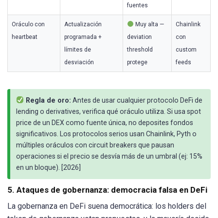
fuentes
Oráculo con
Actualización
Muy alta —
Chainlink
heartbeat
programada +
deviation
con
límites de
threshold
custom
desviación
protege
feeds
Regla de oro:
Antes de usar cualquier protocolo DeFi de
lending o derivatives, verifica qué oráculo utiliza. Si usa spot
price de un DEX como fuente única, no deposites fondos
significativos. Los protocolos serios usan Chainlink, Pyth o
múltiples oráculos con circuit breakers que pausan
operaciones si el precio se desvía más de un umbral (ej: 15%
en un bloque). [2026]
5. Ataques de gobernanza: democracia falsa en DeFi
La gobernanza en DeFi suena democrática: los holders del