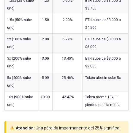
1.25x (25% sube
1.25
0.60%
ETH sube de $3.000 a
uno)
$3.750
1.5x (50% sube
1.50
2.00%
ETH sube de $3.000 a
uno)
$4.500
2x (100% sube
2.00
5.72%
ETH sube de $3.000 a
uno)
$6.000
3x (200% sube
3.00
13.40%
ETH sube de $3.000 a
uno)
$9.000
5x (400% sube
5.00
25.46%
Token altcoin sube 5x
uno)
10x (900% sube
10.00
42.47%
Token meme 10x —
uno)
pierdes casi la mitad
Atención:
Una pérdida impermanente del 25% significa