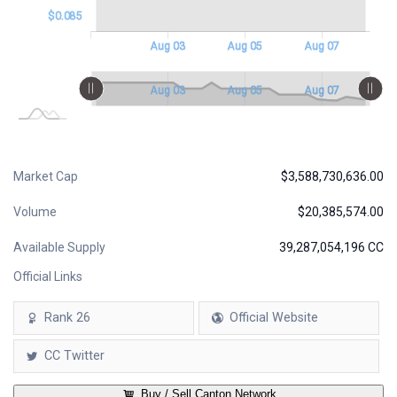
$0.085
Aug 01
Aug 02
Aug 04
Aug 06
Aug 08
Aug 09
L
Aug 03
Aug 05
Aug 07
L
Aug 01
Aug 02
Aug 04
Aug 06
Aug 08
Aug 09
L
Aug 03
Aug 05
Aug 07
Market Cap
$3,588,730,636.00
Volume
$20,385,574.00
Available Supply
39,287,054,196 CC
Official Links
Rank 26
Official Website
CC Twitter
Buy / Sell Canton Network