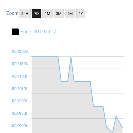
Zoom
24H
7D
1M
3M
6M
1Y
Price:
$0.091317
2503
.075
.080
$0.12003
$0.11503
$0.11002
$0.10502
$0.09001
$0.10002
$0.09502
$0.09001