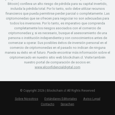
Bitcoin) conlleva un alto riesgo de pérdida para su capital invertido,
incluida la pérdida total. Por lo tanto, solo debe utilizar recursos
financieros que pueda permitirse perder parcial o completamente. Las
criptomonedas que se ofrecen para negociar no son adecuadas para
todos los inversores. Por lo tanto, es imperativo que comprenda
completamente los riesgos asociados con el comercio de
criptomonedas y, si es necesario, busque el asesoramiento de una
persona o institución independiente y con conocimientos antes de
comenzar a operar. Sus posibles éxitos de inversión personal en el
comercio de criptomonedas en el pasado no indican de ninguna
manera su éxito en el futuro. Puede encontrar más información sobre el
criptomercado en nuestro sitio web blockchain.cl. Visite también
nuestro portal de comparación de socios en:
www.elconfidencialdigital.com
© Copyright 2026 | Blockchain.cl All Rights Reserved
Sobre Nosotros
Estándares Editoriales
Aviso Legal
Contacto
Sprachen