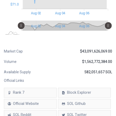
$71.0
Aug 01
Aug 03
Aug 05
Aug 07
Aug 08
Aug 10
Jul 31
L
Aug 02
Aug 04
Aug 06
L
Aug 01
Aug 03
Aug 05
Aug 07
Aug 08
Aug 10
Jul 31
L
Aug 02
Aug 04
Aug 06
Market Cap
$43,091,626,069.00
Volume
$1,562,772,384.00
Available Supply
582,051,657 SOL
Official Links
Rank 7
Block Explorer
Official Website
SOL Github
SOL Reddit
SOL Twitter