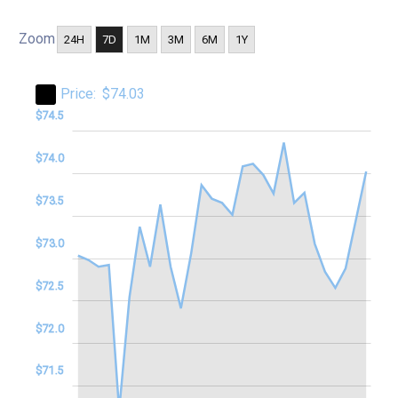
Zoom
24H
7D
1M
3M
6M
1Y
Price:
$74.03
70.0
70.5
75.0
$74.5
$74.0
$73.5
$73.0
$71.0
$72.5
$72.0
$71.5