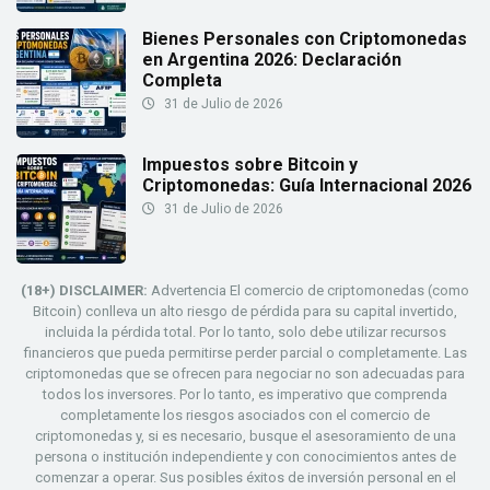
Bienes Personales con Criptomonedas
en Argentina 2026: Declaración
Completa
31 de Julio de 2026
Impuestos sobre Bitcoin y
Criptomonedas: Guía Internacional 2026
31 de Julio de 2026
(18+) DISCLAIMER:
Advertencia El comercio de criptomonedas (como
Bitcoin) conlleva un alto riesgo de pérdida para su capital invertido,
incluida la pérdida total. Por lo tanto, solo debe utilizar recursos
financieros que pueda permitirse perder parcial o completamente. Las
criptomonedas que se ofrecen para negociar no son adecuadas para
todos los inversores. Por lo tanto, es imperativo que comprenda
completamente los riesgos asociados con el comercio de
criptomonedas y, si es necesario, busque el asesoramiento de una
persona o institución independiente y con conocimientos antes de
comenzar a operar. Sus posibles éxitos de inversión personal en el