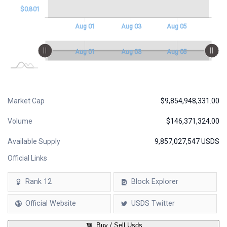
$0.801
Aug 02
Aug 04
Aug 06
Aug 07
Jul 30
Jul 31
L
Aug 01
Aug 03
Aug 05
L
Aug 02
Aug 04
Aug 06
Aug 07
Jul 30
Jul 31
L
Aug 01
Aug 03
Aug 05
Market Cap
$9,854,948,331.00
Volume
$146,371,324.00
Available Supply
9,857,027,547 USDS
Official Links
Rank 12
Block Explorer
Official Website
USDS Twitter
Buy / Sell Usds